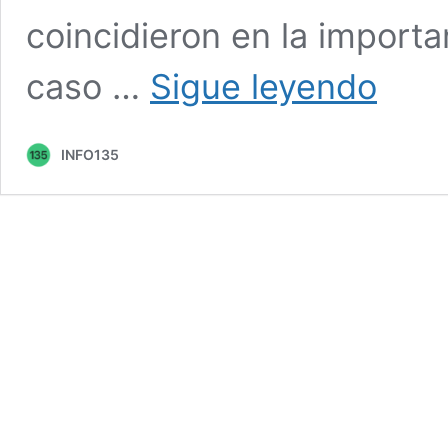
coincidieron en la importa
Los
caso …
Sigue leyendo
intendente
de
la
INFO135
poderosa
3ª
sección
electoral
pidieron
que
Cristina
encabece
la
lista