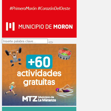
Search
Search
for: