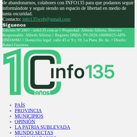
de abandonarnos, colabores con INFO135 para que podamos seguir
informándote y seguir siendo un espacio de libertad en medio de
tanta oscuridad.
Contacto:
info135web@gmail.com
Síguenos
Facebook
Twitter
Instagram
Youtube
Edición Nº 2807 - info135.com.ar // Propiedad: Alfredo Silletta. Director
Responsable: Alfredo Silletta // Registro DNDA: PV-2026-10090025-APN-
DNDA#MJ // Domicilio legal: calle 45 e/ 9 y 10, La Plata, Bs. As. // Diseño:
Rafael Guerrero
Facebook
Twitter
Instagram
Youtube
PAÍS
PROVINCIA
MUNICIPIOS
OPINIÓN
LA PATRIA SUBLEVADA
MUNDO SECTAS