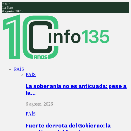
7.8
C
La Plata
8 agosto, 2026
Facebook
Twitter
Instagram
Youtube
PAÍS
PAÍS
La soberanía no es anticuada: pese a
la…
6 agosto, 2026
PAÍS
Fuerte derrota del Gobierno: la