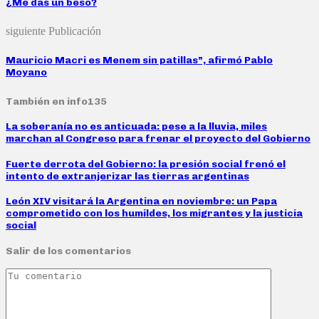
¿Me das un beso?
siguiente Publicación
Mauricio Macri es Menem sin patillas”, afirmó Pablo
Moyano
También en info135
La soberanía no es anticuada: pese a la lluvia, miles
marchan al Congreso para frenar el proyecto del Gobierno
Fuerte derrota del Gobierno: la presión social frenó el
intento de extranjerizar las tierras argentinas
León XIV visitará la Argentina en noviembre: un Papa
comprometido con los humildes, los migrantes y la justicia
social
Salir de los comentarios