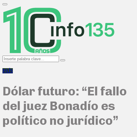
Search
for:
Primary
Menu
Search
Search
for:
PAÍS
Dólar futuro: “El fallo
del juez Bonadío es
político no jurídico”