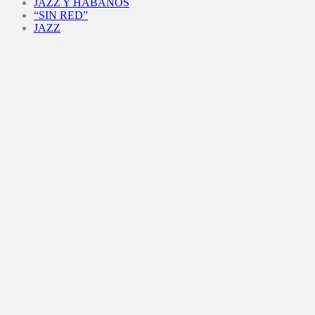
JAZZ Y HABANOS
“SIN RED”
JAZZ