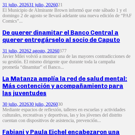
31 julio, 2026
31 julio, 2026
0
21
El Municipio de Almirante Brown informó que este sábado 1 y el
domingo 2 de agosto se llevará adelante una nueva edición de “PAF
Comics”...
De querer dinamitar el Banco Central a
querer entregárselo al socio de Caputo
31 julio, 2026
2 agosto, 2026
0
377
Javier Milei volvió a mostrar una de las mayores contradicciones de
su gestión. El mismo dirigente que durante toda la campaña
prometía “dinamitar” el Banco...
La Matanza amplía la red de salud mental:
Más contención y acompañamiento para
las juventudes
30 julio, 2026
30 julio, 2026
0
30
Mediante espacios de reflexión, talleres en escuelas y actividades
culturales, recreativas y deportivas, las y los jóvenes del distrito
cuentan con dispositivos de asistencia, prevención...
Fabiani y Paula Eichel encabezaron una