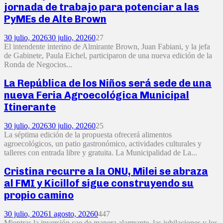
jornada de trabajo para potenciar a las
PyMEs de Alte Brown
30 julio, 2026
30 julio, 2026
0
27
El intendente interino de Almirante Brown, Juan Fabiani, y la jefa
de Gabinete, Paula Eichel, participaron de una nueva edición de la
Ronda de Negocios...
La República de los Niños será sede de una
nueva Feria Agroecológica Municipal
Itinerante
30 julio, 2026
30 julio, 2026
0
25
La séptima edición de la propuesta ofrecerá alimentos
agroecológicos, un patio gastronómico, actividades culturales y
talleres con entrada libre y gratuita. La Municipalidad de La...
Cristina recurre a la ONU, Milei se abraza
al FMI y Kicillof sigue construyendo su
propio camino
30 julio, 2026
1 agosto, 2026
0
447
Mientras la inversión cae de manera alarmante, las jubilaciones y los