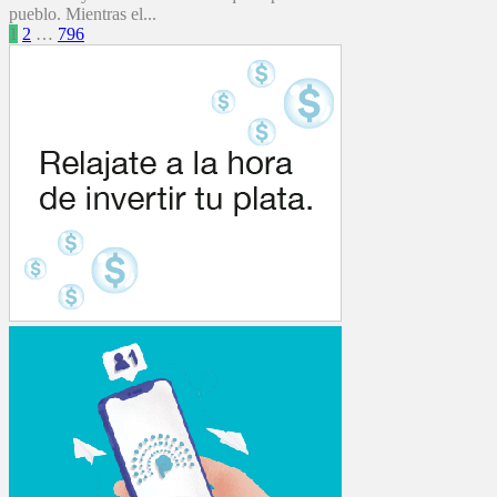
pueblo. Mientras el...
Paginación
1
2
…
796
de
entradas