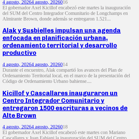
4 agosto, 2026
4 agosto, 2026
0
16
El gobernador Axel Kicillof encabezó este martes la inauguración
del SUM del Centro Integrador Comunitario de Longchamps en
Almirante Brown, donde además se entregaron 1.521...
Alak y Susbielles impulsan una agenda
enfocada en planificación urbana,
ordenamiento territorial y desarrollo
productivo
4 agosto, 2026
4 agosto, 2026
0
14
Durante el encuentro, Alak compartió los avances del Plan de
Ordenamiento Territorial local, en el marco de la presentación del
Código de Ordenamiento Urbano bahiense....
Kicillof y Cascallares inauguraron un
Centro Integrador Comunitario y
entregaron 1500 escrituras a vecinos de
Alte Brown
4 agosto, 2026
4 agosto, 2026
0
18
El gobernador Axel Kicillof encabezó este martes con Mariano
Cascallares y Juan Fabiani la inauguración del SUM del Centro