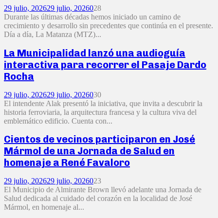
29 julio, 2026
29 julio, 2026
0
28
Durante las últimas décadas hemos iniciado un camino de
crecimiento y desarrollo sin precedentes que continúa en el presente.
Día a día, La Matanza (MTZ)...
La Municipalidad lanzó una audioguía
interactiva para recorrer el Pasaje Dardo
Rocha
29 julio, 2026
29 julio, 2026
0
30
El intendente Alak presentó la iniciativa, que invita a descubrir la
historia ferroviaria, la arquitectura francesa y la cultura viva del
emblemático edificio. Cuenta con...
Cientos de vecinos participaron en José
Mármol de una Jornada de Salud en
homenaje a René Favaloro
29 julio, 2026
29 julio, 2026
0
23
El Municipio de Almirante Brown llevó adelante una Jornada de
Salud dedicada al cuidado del corazón en la localidad de José
Mármol, en homenaje al...