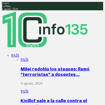
13.8
C
La Plata
6 agosto, 2026
Facebook
Twitter
Instagram
Youtube
PAÍS
PAÍS
Milei redobla los ataques: llamó
“terroristas” a docentes…
4 agosto, 2026
PAÍS
Kicillof sale a la calle contra el