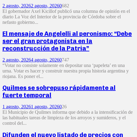
2 agosto, 2026
2 agosto, 2026
0
682
El gobernador Axel Kicillof publicó una columna de opinión en el
diario La Voz del Interior de la provincia de Córdoba sobre el
nefasto gobierno...
El mensaje de Angelelli al peronismo: “Debe
ser el gran protagonista en la
reconstrucción de la Patria”
2 agosto, 2026
4 agosto, 2026
0
747
“Votar no consiste solamente en depositar una ‘papeleta’ en una
urna. Votar es hacer y construir nuestra propia historia argentina y
riojana. Es poner el...
Quilmes se sobrepuso rápidamente al
fuerte temporal
1 agosto, 2026
1 agosto, 2026
0
26
El Municipio de Quilmes informa que debido a la intensificación de
las habituales tareas de limpieza de los arroyos y sumideros, y el
control del...
Difunden el nuevo listado de precios con