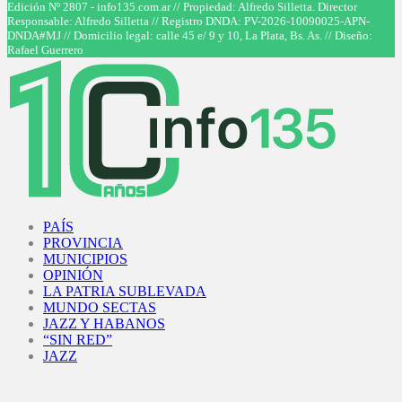
Facebook
Twitter
Instagram
Youtube
Edición Nº 2807 - info135.com.ar // Propiedad: Alfredo Silletta. Director
Responsable: Alfredo Silletta // Registro DNDA: PV-2026-10090025-APN-
DNDA#MJ // Domicilio legal: calle 45 e/ 9 y 10, La Plata, Bs. As. // Diseño:
Rafael Guerrero
Facebook
Twitter
Instagram
Youtube
PAÍS
PROVINCIA
MUNICIPIOS
OPINIÓN
LA PATRIA SUBLEVADA
MUNDO SECTAS
JAZZ Y HABANOS
“SIN RED”
JAZZ