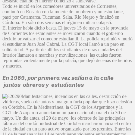
desgaste cuando el interior comenzó a sublevarse.
Todo se inició en los comedores universitarios de Corrientes,
continuó en Rosario con la muerte de un obrero y un estudiante,
pasó por Catamarca, Tucumán, Salta, Río Negro y finalizó en
Córdoba. En sólo dos semanas el régimen militar colapsó.
El Interior había dicho basta. El jueves 15 de mayo en la provincia
de Corrientes los estudiantes se movilizaron cuando el gobierno
decidió privatizar el comedor estudiantil. La policía reprimió y murió
el estudiante Juan José Cabral. La CGT local llamó a un paro en
solidaridad. A partir de allí los estudiantes de otras ciudades del
Interior llamaron a marchas y movilizaciones, las cuales fueron
reprimidas violentamente por la policía, que dejó decenas de heridos
y muertos.
En 1969, por primera vez salían a la calle
juntos obreros y estudiantes
Manifestaciones, incendios en las calles, destrucción de
vidrieras, vuelco de autos y una gran furia popular que hizo eclosión
en Córdoba. En la Mediterránea, la CGT de los Argentinos y la
CGT de Azopardo anunciaron un paro nacional para el día 30 de
mayo. Un día antes, el 29 de mayo, los obreros de las principales
fábricas del cordón industrial de Córdoba marcharon hacia el centro
de la ciudad en un paro activo organizado por los gremios. Entre las
11 de la mañana y las 14 se produjeron violentos enfrentamientos