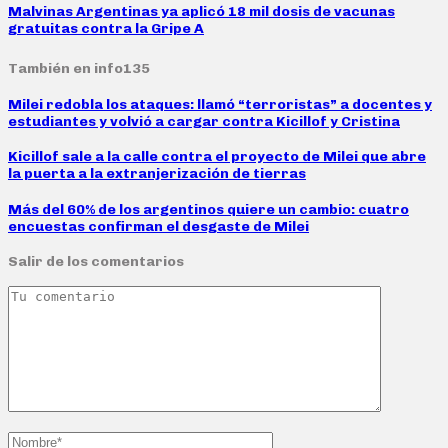
Malvinas Argentinas ya aplicó 18 mil dosis de vacunas
gratuitas contra la Gripe A
También en info135
Milei redobla los ataques: llamó “terroristas” a docentes y
estudiantes y volvió a cargar contra Kicillof y Cristina
Kicillof sale a la calle contra el proyecto de Milei que abre
la puerta a la extranjerización de tierras
Más del 60% de los argentinos quiere un cambio: cuatro
encuestas confirman el desgaste de Milei
Salir de los comentarios