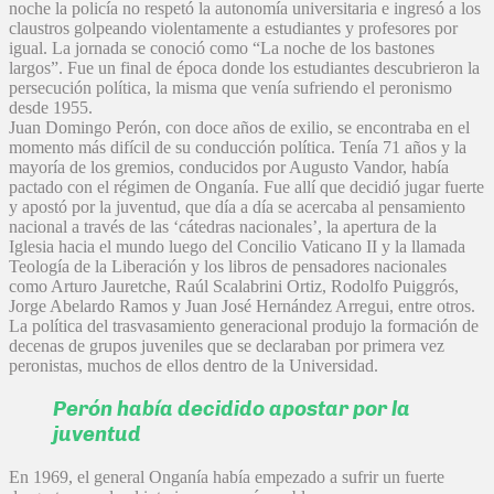
noche la policía no respetó la autonomía universitaria e ingresó a los
claustros golpeando violentamente a estudiantes y profesores por
igual. La jornada se conoció como “La noche de los bastones
largos”. Fue un final de época donde los estudiantes descubrieron la
persecución política, la misma que venía sufriendo el peronismo
desde 1955.
Juan Domingo Perón, con doce años de exilio, se encontraba en el
momento más difícil de su conducción política. Tenía 71 años y la
mayoría de los gremios, conducidos por Augusto Vandor, había
pactado con el régimen de Onganía. Fue allí que decidió jugar fuerte
y apostó por la juventud, que día a día se acercaba al pensamiento
nacional a través de las ‘cátedras nacionales’, la apertura de la
Iglesia hacia el mundo luego del Concilio Vaticano II y la llamada
Teología de la Liberación y los libros de pensadores nacionales
como Arturo Jauretche, Raúl Scalabrini Ortiz, Rodolfo Puiggrós,
Jorge Abelardo Ramos y Juan José Hernández Arregui, entre otros.
La política del trasvasamiento generacional produjo la formación de
decenas de grupos juveniles que se declaraban por primera vez
peronistas, muchos de ellos dentro de la Universidad.
Perón había decidido apostar por la
juventud
En 1969, el general Onganía había empezado a sufrir un fuerte