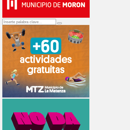
Search
Search
for: