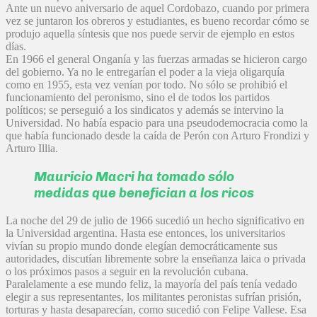
Ante un nuevo aniversario de aquel Cordobazo, cuando por primera
vez se juntaron los obreros y estudiantes, es bueno recordar cómo se
produjo aquella síntesis que nos puede servir de ejemplo en estos
días.
En 1966 el general Onganía y las fuerzas armadas se hicieron cargo
del gobierno. Ya no le entregarían el poder a la vieja oligarquía
como en 1955, esta vez venían por todo. No sólo se prohibió el
funcionamiento del peronismo, sino el de todos los partidos
políticos; se perseguió a los sindicatos y además se intervino la
Universidad. No había espacio para una pseudodemocracia como la
que había funcionado desde la caída de Perón con Arturo Frondizi y
Arturo Illia.
Mauricio Macri ha tomado sólo
medidas que benefician a los ricos
La noche del 29 de julio de 1966 sucedió un hecho significativo en
la Universidad argentina. Hasta ese entonces, los universitarios
vivían su propio mundo donde elegían democráticamente sus
autoridades, discutían libremente sobre la enseñanza laica o privada
o los próximos pasos a seguir en la revolución cubana.
Paralelamente a ese mundo feliz, la mayoría del país tenía vedado
elegir a sus representantes, los militantes peronistas sufrían prisión,
torturas y hasta desaparecían, como sucedió con Felipe Vallese. Esa