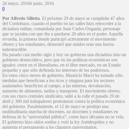
26 mayo, 2016
6 junio, 2016
0
Por Alfredo Silletta
. El próximo 29 de mayo se cumplirán 47 años
del Cordobazo, cuando el pueblo en las calles hizo retroceder a la
dictadura militar, comandada por Juan Carlos Onganía, personaje
que se jactaba con que iba a quedarse 20 años en el poder. Aquella
revuelta, la primera donde participó activamente el movimiento
obrero y los estudiantes, demostró que unidos eran una fuerza
indestructible.
Ha pasado casi medio siglo y hoy no gobierna una dictadura sino un
gobierno democrático, pero que en las políticas económicas son
iguales: creen en el liberalismo, en el libre mercado, en un Estado
pequeño y que sólo defienda los intereses de los poderosos.
En estos cinco meses de gobierno, Mauricio Macri ha tomado sólo
medidas que benefician a los ricos y ninguna para los sectores
asalariados: beneficios al campo, a las mineras, devaluación,
aumento de alimentos, tarifas y transporte. El movimiento obrero,
con sus cinco centrales sindicales, salió a la calle el pasado 29 de
abril y 300 mil trabajadores protestaron contra la política económica
del gobierno. Paralelamente, el 12 de mayo se produjo una
multitudinaria marcha de docentes, no docentes y estudiantes en
defensa de la “universidad pública”, como hace décadas no se veía.
El gobierno hizo oídos sordos y vetó la ley Antidespidos y no
aumenta el presupuesto a los claustros universitarios.