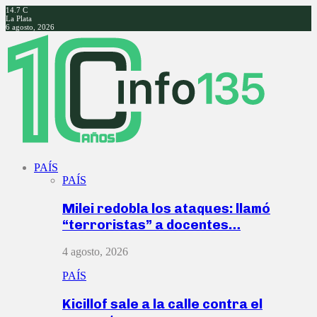
14.7
C
La Plata
6 agosto, 2026
Facebook
Twitter
Instagram
Youtube
PAÍS
PAÍS
Milei redobla los ataques: llamó
“terroristas” a docentes…
4 agosto, 2026
PAÍS
Kicillof sale a la calle contra el