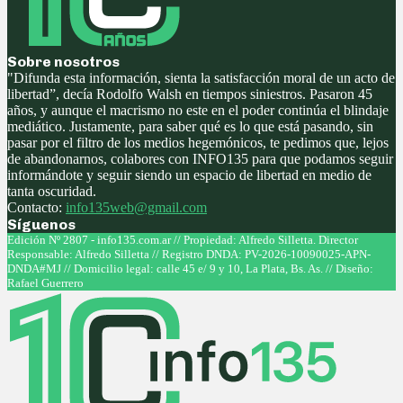
Sobre nosotros
"Difunda esta información, sienta la satisfacción moral de un acto de
libertad”, decía Rodolfo Walsh en tiempos siniestros. Pasaron 45
años, y aunque el macrismo no este en el poder continúa el blindaje
mediático. Justamente, para saber qué es lo que está pasando, sin
pasar por el filtro de los medios hegemónicos, te pedimos que, lejos
de abandonarnos, colabores con INFO135 para que podamos seguir
informándote y seguir siendo un espacio de libertad en medio de
tanta oscuridad.
Contacto:
info135web@gmail.com
Síguenos
Facebook
Twitter
Instagram
Youtube
Edición Nº 2807 - info135.com.ar // Propiedad: Alfredo Silletta. Director
Responsable: Alfredo Silletta // Registro DNDA: PV-2026-10090025-APN-
DNDA#MJ // Domicilio legal: calle 45 e/ 9 y 10, La Plata, Bs. As. // Diseño:
Rafael Guerrero