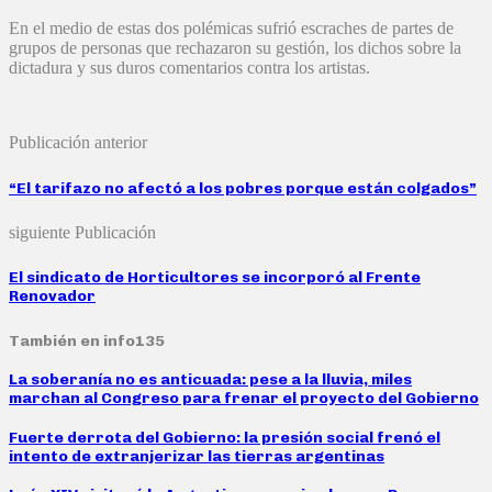
En el medio de estas dos polémicas sufrió escraches de partes de
grupos de personas que rechazaron su gestión, los dichos sobre la
dictadura y sus duros comentarios contra los artistas.
Publicación anterior
“El tarifazo no afectó a los pobres porque están colgados”
siguiente Publicación
El sindicato de Horticultores se incorporó al Frente
Renovador
También en info135
La soberanía no es anticuada: pese a la lluvia, miles
marchan al Congreso para frenar el proyecto del Gobierno
Fuerte derrota del Gobierno: la presión social frenó el
intento de extranjerizar las tierras argentinas