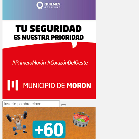
Search
Search
for: