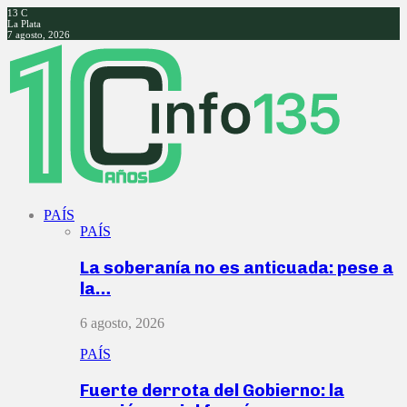
13
C
La Plata
7 agosto, 2026
Facebook
Twitter
Instagram
Youtube
PAÍS
PAÍS
La soberanía no es anticuada: pese a
la…
6 agosto, 2026
PAÍS
Fuerte derrota del Gobierno: la