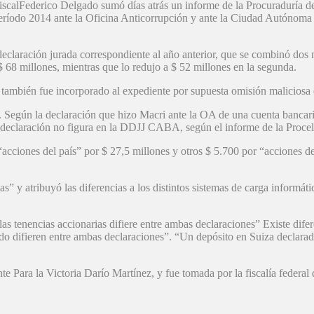
l fiscalFederico Delgado sumó días atrás un informe de la Procuradurí
período 2014 ante la Oficina Anticorrupción y ante la Ciudad Autónoma
claración jurada correspondiente al año anterior, que se combinó dos 
 68 millones, mientras que lo redujo a $ 52 millones en la segunda.
ra también fue incorporado al expediente por supuesta omisión maliciosa
a. Según la declaración que hizo Macri ante la OA de una cuenta bancari
a declaración no figura en la DDJJ CABA, según el informe de la Procel
acciones del país” por $ 27,5 millones y otros $ 5.700 por “acciones del
s” y atribuyó las diferencias a los distintos sistemas de carga informát
las tenencias accionarias difiere entre ambas declaraciones” Existe dife
ríodo difieren entre ambas declaraciones”. “Un depósito en Suiza dec
nte Para la Victoria Darío Martínez, y fue tomada por la fiscalía federa