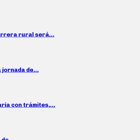
arrera rural será…
a jornada de…
aria con trámites,…
a de…