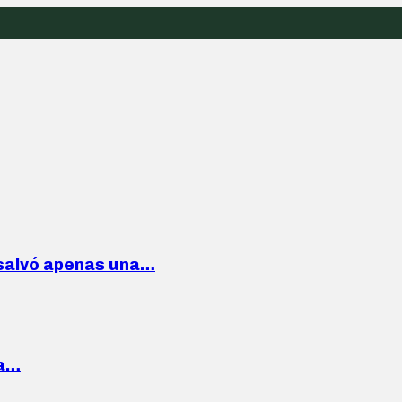
 salvó apenas una…
la…