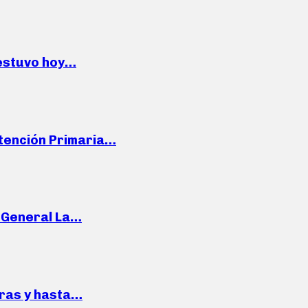
 estuvo hoy…
Atención Primaria…
e General La…
pras y hasta…