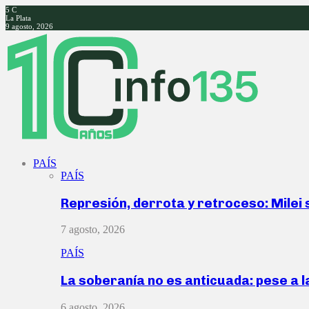
5
C
La Plata
9 agosto, 2026
Facebook
Twitter
Instagram
Youtube
PAÍS
PAÍS
Represión, derrota y retroceso: Milei
7 agosto, 2026
PAÍS
La soberanía no es anticuada: pese a 
6 agosto, 2026