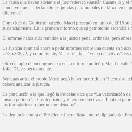
La causa que llevan adelante el juez federal Sebastián Casanello y e
concluye que las declaraciones juradas patrimoniales de Macri en el 
diferentes”.
Como jefe de Gobierno porteño, Macri presentó en junio de 2015 su de
sustancialmente. En la primera informó que su patrimonio ascendía a $
El informe había sido remitido a la justicia penal ordinaria, pero aho
La Justicia apuntará ahora a pedir informes sobre una cuenta en Suiz
7.585.338,72, y como fuente, Macri señaló la “venta de activos”. Es
Otro ejemplo de incongruencia: en su informe porteño, Macri detalló “
$ 48.171, respectivamente.
Semanas atrás, el propio Macri negó haber incurrido en “inconsistencia
deberá analizar la justicia.
La conclusión a la que llegó la Procelac dice que “La valorización de 
mismo periodo”. “Los depósitos y dinero en efectivo al final del pe
los formularios no fueron completados”.
La denuncia contra el Presidente fue realizada por el diputado del Fre