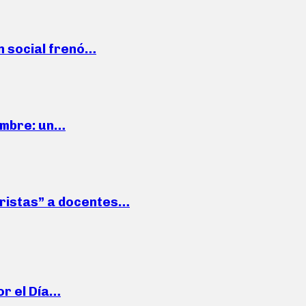
n social frenó…
iembre: un…
roristas” a docentes…
or el Día…