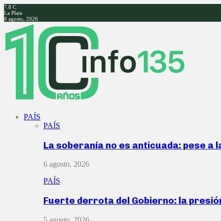
7.8
C
La Plata
8 agosto, 2026
Facebook
Twitter
Instagram
Youtube
PAÍS
PAÍS
La soberanía no es anticuada: pese a 
6 agosto, 2026
PAÍS
Fuerte derrota del Gobierno: la presió
5 agosto, 2026