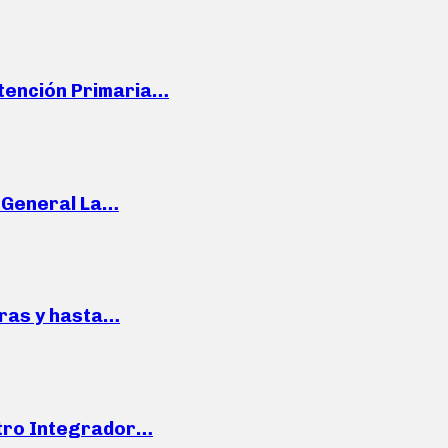
Atención Primaria…
e General La…
pras y hasta…
ntro Integrador…