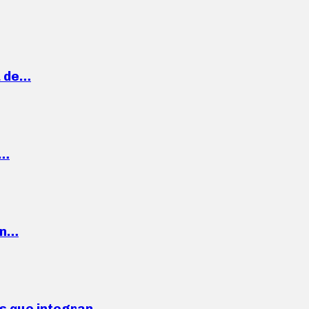
a de…
,…
ón…
ses que integran…