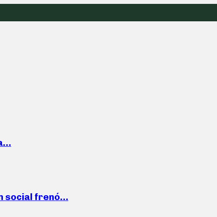
la…
n social frenó…