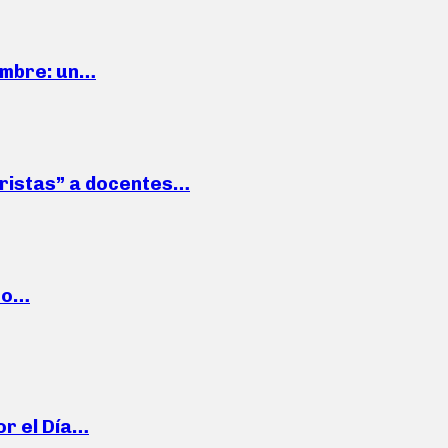
iembre: un…
roristas” a docentes…
cto…
or el Día…