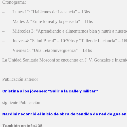
Cronograma:
– Lunes 1°: “Hablemos de Lactancia” – 13hs
– Martes 2: “Entre lo real y lo pensado” – 11hs
– Miércoles 3: “Aprendiendo a alimentarnos bien y nutrir a nuestr
– Jueves 4: “Salud Bucal” – 10:30hs y “Taller de Lactancia” – 16
– Viernes 5: “Una Teta Sinvergüenza” – 13 hs
La Unidad Sanitaria Mosconi se encuentra en J. V. Gonzales e Ingenier
Publicación anterior
Cristina a los jóvenes: “Salir a la calle y militar”
siguiente Publicación
Nardini recorrió el inicio de obra de tendido de red de gas e
También en info135