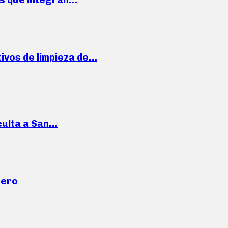
ivos de limpieza de…
culta a San…
mero