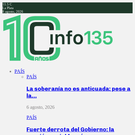
11.5
C
La Plata
8 agosto, 2026
Facebook
Twitter
Instagram
Youtube
PAÍS
PAÍS
La soberanía no es anticuada: pese a
la…
6 agosto, 2026
PAÍS
Fuerte derrota del Gobierno: la