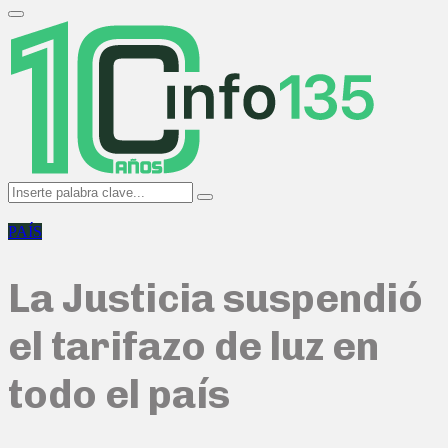
Search
for:
Primary
Menu
Search
Search
for:
PAÍS
La Justicia suspendió
el tarifazo de luz en
todo el país