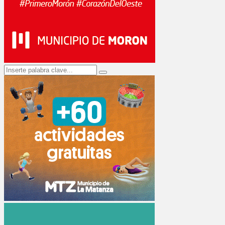
Search
Search
for: