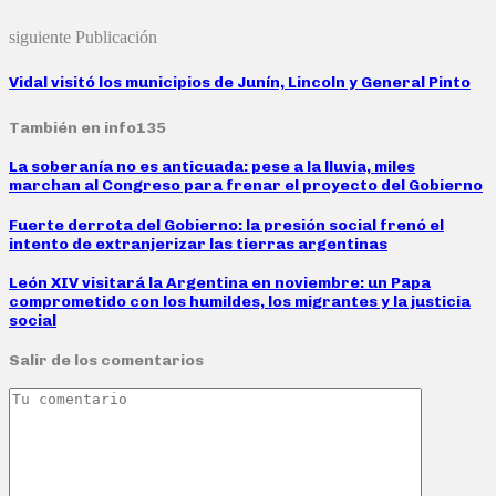
siguiente Publicación
Vidal visitó los municipios de Junín, Lincoln y General Pinto
También en info135
La soberanía no es anticuada: pese a la lluvia, miles
marchan al Congreso para frenar el proyecto del Gobierno
Fuerte derrota del Gobierno: la presión social frenó el
intento de extranjerizar las tierras argentinas
León XIV visitará la Argentina en noviembre: un Papa
comprometido con los humildes, los migrantes y la justicia
social
Salir de los comentarios