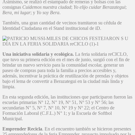
Asimismo, se realizó el estampado de remeras y bolsas con las
consignas
Cuidemos nuestra ciudad
;
Yo elijo cuidar Berazategui
;
Bera, mi lugar
; y
Yo soy Bera
.
También, una gran cantidad de vecinos tramitaron su cédula de
Identidad Ciudadana en el Stand institucional de iD.
Una iniciativa solidaria y ecológica.
La feria solidaria reCICLO,
que tuvo su primera edición en el mes de junio, surgió con el fin de
brindar un nuevo servicio para la comunidad escolar, generar un
paseo de compras para toda la familia a precios accesibles y,
además, incentivar la práctica de reutilización de prendas y objetos
bajo el lema de convertir a Berazategui en la ciudad más linda y
limpia.
En esta segunda edición, las instituciones que participaron fueron las
escuelas primarias Nº 12, N° 19, Nº 51, Nº 53 y Nº 56; las
secundarias N° 5, Nº 7, Nº 10, Nº 19 y Nº 22; el Centro de
Formación Laboral (C.F.L.) N° 1; y la Escuela de Softbol
Municipal.
Emprender Recicla
. En el encuentro también se hicieron presentes
25 emprendedores de la feria Emprender, proyecto impulsado por la