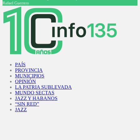
Rafael Guerrero
Facebook
Twitter
Instagram
Youtube
PAÍS
PROVINCIA
MUNICIPIOS
OPINIÓN
LA PATRIA SUBLEVADA
MUNDO SECTAS
JAZZ Y HABANOS
“SIN RED”
JAZZ