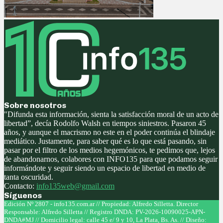
Sobre nosotros
"Difunda esta información, sienta la satisfacción moral de un acto de
libertad”, decía Rodolfo Walsh en tiempos siniestros. Pasaron 45
años, y aunque el macrismo no este en el poder continúa el blindaje
mediático. Justamente, para saber qué es lo que está pasando, sin
pasar por el filtro de los medios hegemónicos, te pedimos que, lejos
de abandonarnos, colabores con INFO135 para que podamos seguir
informándote y seguir siendo un espacio de libertad en medio de
tanta oscuridad.
Contacto:
info135web@gmail.com
Síguenos
Facebook
Twitter
Instagram
Youtube
Edición Nº 2807 - info135.com.ar // Propiedad: Alfredo Silletta. Director
Responsable: Alfredo Silletta // Registro DNDA: PV-2026-10090025-APN-
DNDA#MJ // Domicilio legal: calle 45 e/ 9 y 10, La Plata, Bs. As. // Diseño: