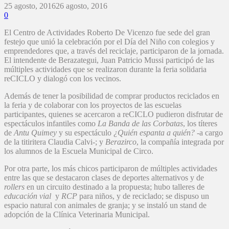
25 agosto, 2016
26 agosto, 2016
0
El Centro de Actividades Roberto De Vicenzo fue sede del gran
festejo que unió la celebración por el Día del Niño con colegios y
emprendedores que, a través del reciclaje, participaron de la jornada.
El intendente de Berazategui, Juan Patricio Mussi participó de las
múltiples actividades que se realizaron durante la feria solidaria
reCICLO y dialogó con los vecinos.
Además de tener la posibilidad de comprar productos reciclados en
la feria y de colaborar con los proyectos de las escuelas
participantes, quienes se acercaron a reCICLO pudieron disfrutar de
espectáculos infantiles como
La Banda de las Corbatas
, los títeres
de
Antu Quimey
y su espectáculo
¿Quién espanta a quién?
-a cargo
de la titiritera Claudia Calvi-; y
Berazirco
, la compañía integrada por
los alumnos de la Escuela Municipal de Circo.
Por otra parte, los más chicos participaron de múltiples actividades
entre las que se destacaron clases de deportes alternativos y de
rollers
en un circuito destinado a la propuesta; hubo talleres de
educación vial
y
RCP
para niños, y de reciclado; se dispuso un
espacio natural con animales de granja; y se instaló un stand de
adopción de la Clínica Veterinaria Municipal.