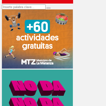
Search
Search
for: