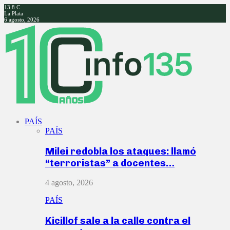
13.8
C
La Plata
6 agosto, 2026
Facebook
Twitter
Instagram
Youtube
PAÍS
PAÍS
Milei redobla los ataques: llamó
“terroristas” a docentes…
4 agosto, 2026
PAÍS
Kicillof sale a la calle contra el