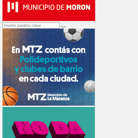
Search
Search
for: