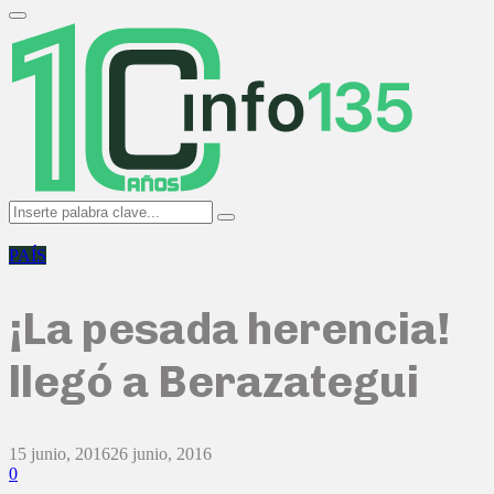
Search
for:
Primary
Menu
Search
Search
for:
PAÍS
¡La pesada herencia!
llegó a Berazategui
15 junio, 2016
26 junio, 2016
0