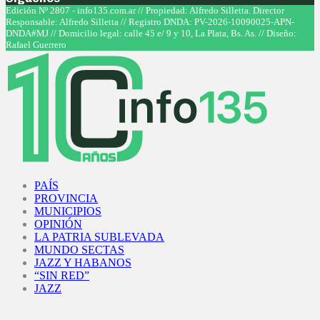
Facebook
Twitter
Instagram
Youtube
Edición Nº 2807 - info135.com.ar // Propiedad: Alfredo Silletta. Director
Responsable: Alfredo Silletta // Registro DNDA: PV-2026-10090025-APN-
DNDA#MJ // Domicilio legal: calle 45 e/ 9 y 10, La Plata, Bs. As. // Diseño:
Rafael Guerrero
Facebook
Twitter
Instagram
Youtube
PAÍS
PROVINCIA
MUNICIPIOS
OPINIÓN
LA PATRIA SUBLEVADA
MUNDO SECTAS
JAZZ Y HABANOS
“SIN RED”
JAZZ