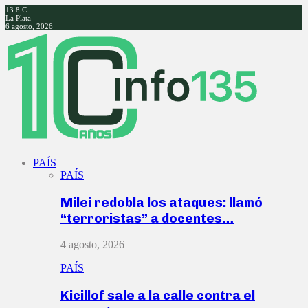
13.8
C
La Plata
6 agosto, 2026
Facebook
Twitter
Instagram
Youtube
PAÍS
PAÍS
Milei redobla los ataques: llamó
“terroristas” a docentes…
4 agosto, 2026
PAÍS
Kicillof sale a la calle contra el