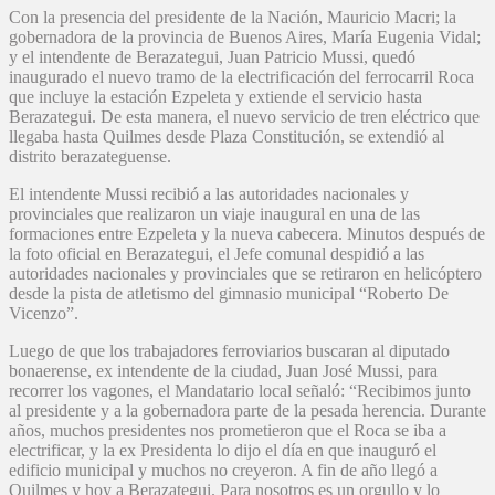
Con la presencia del presidente de la Nación, Mauricio Macri; la
gobernadora de la provincia de Buenos Aires, María Eugenia Vidal;
y el intendente de Berazategui, Juan Patricio Mussi, quedó
inaugurado el nuevo tramo de la electrificación del ferrocarril Roca
que incluye la estación Ezpeleta y extiende el servicio hasta
Berazategui. De esta manera, el nuevo servicio de tren eléctrico que
llegaba hasta Quilmes desde Plaza Constitución, se extendió al
distrito berazateguense.
El intendente Mussi recibió a las autoridades nacionales y
provinciales que realizaron un viaje inaugural en una de las
formaciones entre Ezpeleta y la nueva cabecera. Minutos después de
la foto oficial en Berazategui, el Jefe comunal despidió a las
autoridades nacionales y provinciales que se retiraron en helicóptero
desde la pista de atletismo del gimnasio municipal “Roberto De
Vicenzo”.
Luego de que los trabajadores ferroviarios buscaran al diputado
bonaerense, ex intendente de la ciudad, Juan José Mussi, para
recorrer los vagones, el Mandatario local señaló: “Recibimos junto
al presidente y a la gobernadora parte de la pesada herencia. Durante
años, muchos presidentes nos prometieron que el Roca se iba a
electrificar, y la ex Presidenta lo dijo el día en que inauguró el
edificio municipal y muchos no creyeron. A fin de año llegó a
Quilmes y hoy a Berazategui. Para nosotros es un orgullo y lo