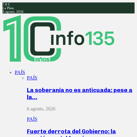
7.8
C
La Plata
8 agosto, 2026
Facebook
Twitter
Instagram
Youtube
PAÍS
PAÍS
La soberanía no es anticuada: pese a
la…
6 agosto, 2026
PAÍS
Fuerte derrota del Gobierno: la