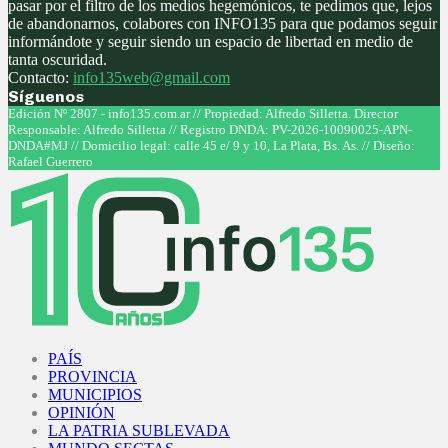
pasar por el filtro de los medios hegemónicos, te pedimos que, lejos
de abandonarnos, colabores con INFO135 para que podamos seguir
informándote y seguir siendo un espacio de libertad en medio de
tanta oscuridad.
Contacto:
info135web@gmail.com
Síguenos
Facebook
Twitter
Instagram
Youtube
Edición Nº 2807 - info135.com.ar // Propiedad: Alfredo Silletta. Director
Responsable: Alfredo Silletta // Registro DNDA: PV-2026-10090025-APN-
DNDA#MJ // Domicilio legal: calle 45 e/ 9 y 10, La Plata, Bs. As. // Diseño:
Rafael Guerrero
Facebook
Twitter
Instagram
Youtube
PAÍS
PROVINCIA
MUNICIPIOS
OPINIÓN
LA PATRIA SUBLEVADA