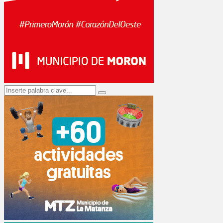
Search
Search
for: