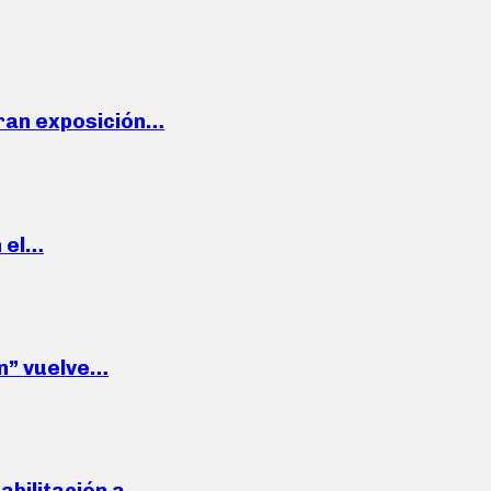
ran exposición…
n el…
wn” vuelve…
habilitación a…