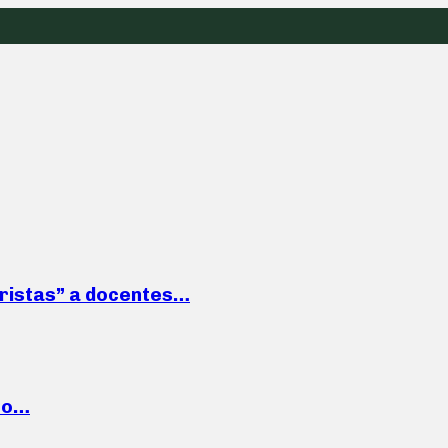
roristas” a docentes…
cto…