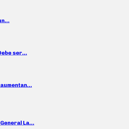
 un…
“Debe ser…
o: aumentan…
e General La…