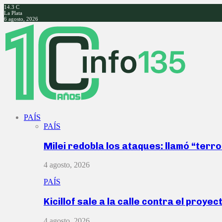
14.3
C
La Plata
6 agosto, 2026
Facebook
Twitter
Instagram
Youtube
PAÍS
PAÍS
Milei redobla los ataques: llamó “ter
4 agosto, 2026
PAÍS
Kicillof sale a la calle contra el proye
4 agosto, 2026