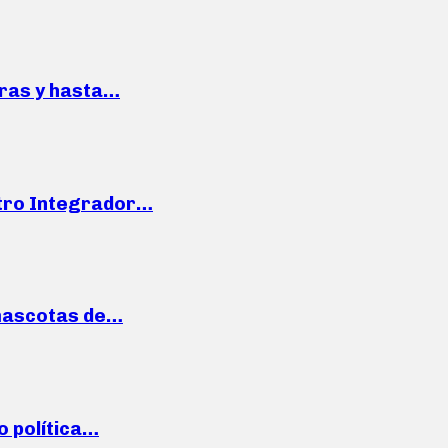
pras y hasta…
ntro Integrador…
mascotas de…
o política…