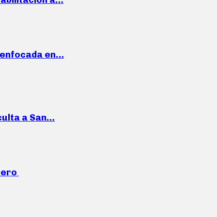
a enfocada en…
culta a San…
mero