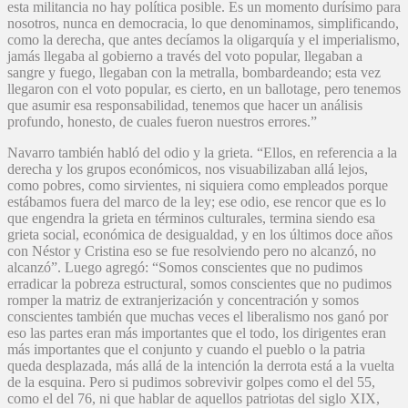
esta militancia no hay política posible. Es un momento durísimo para
nosotros, nunca en democracia, lo que denominamos, simplificando,
como la derecha, que antes decíamos la oligarquía y el imperialismo,
jamás llegaba al gobierno a través del voto popular, llegaban a
sangre y fuego, llegaban con la metralla, bombardeando; esta vez
llegaron con el voto popular, es cierto, en un ballotage, pero tenemos
que asumir esa responsabilidad, tenemos que hacer un análisis
profundo, honesto, de cuales fueron nuestros errores.”
Navarro también habló del odio y la grieta. “Ellos, en referencia a la
derecha y los grupos económicos, nos visuabilizaban allá lejos,
como pobres, como sirvientes, ni siquiera como empleados porque
estábamos fuera del marco de la ley; ese odio, ese rencor que es lo
que engendra la grieta en términos culturales, termina siendo esa
grieta social, económica de desigualdad, y en los últimos doce años
con Néstor y Cristina eso se fue resolviendo pero no alcanzó, no
alcanzó”. Luego agregó: “Somos conscientes que no pudimos
erradicar la pobreza estructural, somos conscientes que no pudimos
romper la matriz de extranjerización y concentración y somos
conscientes también que muchas veces el liberalismo nos ganó por
eso las partes eran más importantes que el todo, los dirigentes eran
más importantes que el conjunto y cuando el pueblo o la patria
queda desplazada, más allá de la intención la derrota está a la vuelta
de la esquina. Pero si pudimos sobrevivir golpes como el del 55,
como el del 76, ni que hablar de aquellos patriotas del siglo XIX,