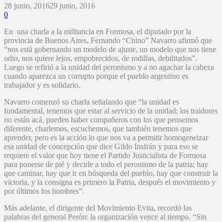
28 junio, 2016
29 junio, 2016
0
En una charla a la militancia en Formosa, el diputado por la
provincia de Buenos Aires, Fernando “Chino” Navarro afirmó que
“nos está gobernando un modelo de ajuste, un modelo que nos tiene
odio, nos quiere lejos, empobrecidos, de rodillas, debilitados”.
Luego se refirió a la unidad del peronismo y a no agachar la cabeza
cuando aparezca un corrupto porque el pueblo argentino es
trabajador y es solidario.
Navarro comenzó su charla señalando que “la unidad es
fundamental, tenemos que estar al servicio de la unidad; los traidores
no están acá, pueden haber compañeros con los que pensemos
diferente, charlemos, escuchemos, que también tenemos que
aprender, pero es la acción lo que nos va a permitir homogeneizar
esa unidad de concepción que dice Gildo Insfrán y para eso se
requiere el valor que hoy tiene el Partido Justicialista de Formosa
para ponerse de pié y decirle a todo el peronismo de la patria; hay
que caminar, hay que ir en búsqueda del pueblo, hay que construir la
victoria, y la consigna es primero la Patria, después el movimiento y
por últimos los hombres”.
Más adelante, el dirigente del Movimiento Evita, recordó las
palabras del general Perón: la organización vence al tiempo. “Sin