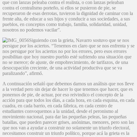
que con lanzas peleaba contra el realista, o con lanzas peleaban
contra el centralismo porteño, si ellos se pusieron de pie, se
recuperaron de esas derrotas, tuvieron la dignidad de caminar con la
frente alta, de educar a sus hijos y conducir a sus sociedades, a sus
pueblos, en conceptos como trabajo, familia, solidaridad, unidad,
nosotros no podemos vacilar”.
Siguiendo con la grieta, Navarro sostuvo que se nos
persigue por los aciertos. “Tenemos en claro que se nos enfrenta y se
nos persigue por los aciertos no por los errores, pero esos errores
posibilitan que hoy nuestro pueblo esté sufriendo una situación que
no se merece; de ajuste, de empobrecimiento, de tarifazos, de una
desocupación creciente, de una actividad productiva que se va
paralizando”, afirmó.
A continuación señaló que debemos darnos un análisis que nos lleve
a la verdad pero sin dejar de hacer lo que tenemos que hacer, que es
ponernos de pie, de actuar, por eso reivindico el concepto de la
acción para que todos los días, a cada hora, en cada esquina, en cada
cuadra, en cada barrio, en cada fábrica, en cada centro de
estudiantes convoquemos a la unidad, desde el peronismo al
movimiento nacional, para dar las pequeñas peleas, las pequeñas
batallas, que pueden parecer grises, anónimas, menores, pero son las
que nos van a ayudar a construir no solamente un triunfo electoral,
necesitamos construir un triunfo político, porque acá la grieta es la