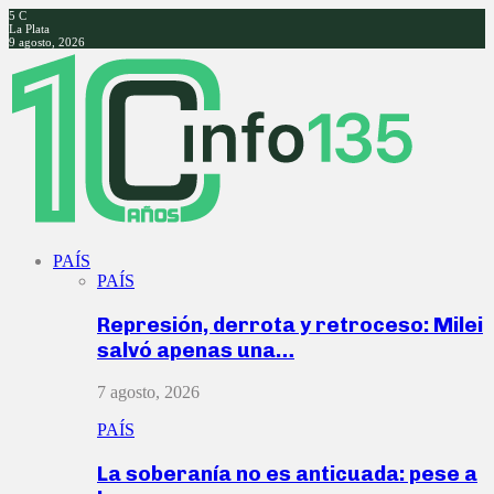
5
C
La Plata
9 agosto, 2026
Facebook
Twitter
Instagram
Youtube
PAÍS
PAÍS
Represión, derrota y retroceso: Milei
salvó apenas una…
7 agosto, 2026
PAÍS
La soberanía no es anticuada: pese a