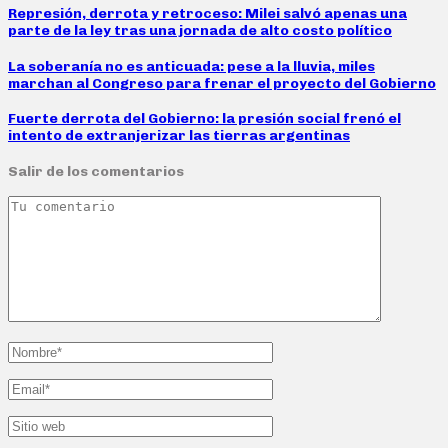
Represión, derrota y retroceso: Milei salvó apenas una
parte de la ley tras una jornada de alto costo político
La soberanía no es anticuada: pese a la lluvia, miles
marchan al Congreso para frenar el proyecto del Gobierno
Fuerte derrota del Gobierno: la presión social frenó el
intento de extranjerizar las tierras argentinas
Salir de los comentarios