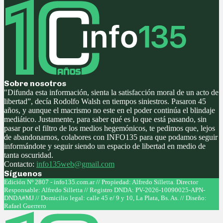
Sobre nosotros
"Difunda esta información, sienta la satisfacción moral de un acto de
libertad”, decía Rodolfo Walsh en tiempos siniestros. Pasaron 45
años, y aunque el macrismo no este en el poder continúa el blindaje
mediático. Justamente, para saber qué es lo que está pasando, sin
pasar por el filtro de los medios hegemónicos, te pedimos que, lejos
de abandonarnos, colabores con INFO135 para que podamos seguir
informándote y seguir siendo un espacio de libertad en medio de
tanta oscuridad.
Contacto:
info135web@gmail.com
Síguenos
Facebook
Twitter
Instagram
Youtube
Edición Nº 2807 - info135.com.ar // Propiedad: Alfredo Silletta. Director
Responsable: Alfredo Silletta // Registro DNDA: PV-2026-10090025-APN-
DNDA#MJ // Domicilio legal: calle 45 e/ 9 y 10, La Plata, Bs. As. // Diseño:
Rafael Guerrero