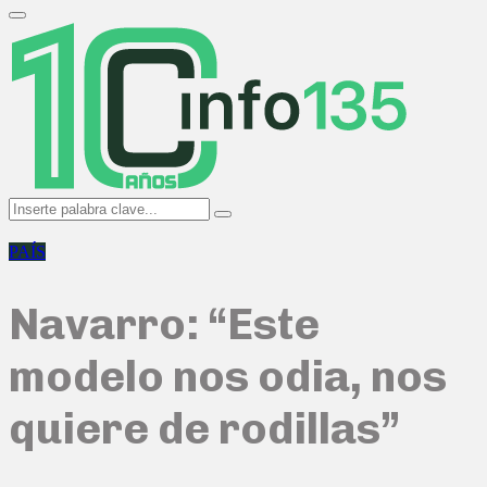
Search
for:
Primary
Menu
Search
Search
for:
PAÍS
Navarro: “Este
modelo nos odia, nos
quiere de rodillas”