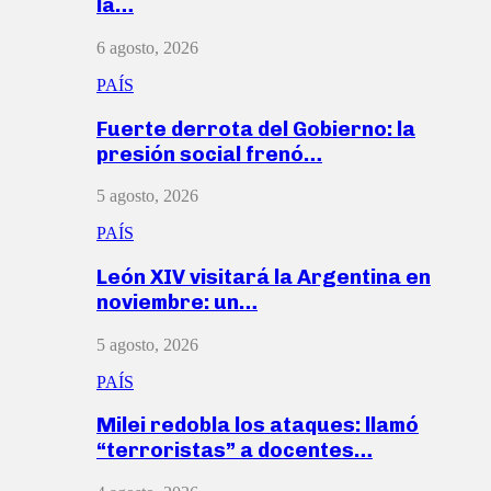
la…
6 agosto, 2026
PAÍS
Fuerte derrota del Gobierno: la
presión social frenó…
5 agosto, 2026
PAÍS
León XIV visitará la Argentina en
noviembre: un…
5 agosto, 2026
PAÍS
Milei redobla los ataques: llamó
“terroristas” a docentes…