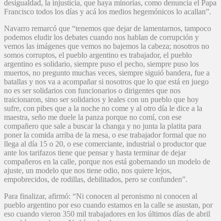
desigualdad, la injusticia, que haya minorías, como denuncia el Papa
Francisco todos los días y acá los medios hegemónicos lo acallan”.
Navarro remarcó que “tenemos que dejar de lamentarnos, tampoco
podemos eludir los debates cuando nos hablan de corrupción y
vemos las imágenes que vemos no bajemos la cabeza; nosotros no
somos corruptos, el pueblo argentino es trabajador, el pueblo
argentino es solidario, siempre puso el pecho, siempre puso los
muertos, no pregunto muchas veces, siempre siguió bandera, fue a
batallas y nos va a acompañar si nosotros que lo que está en juego
no es ser solidarios con funcionarios o dirigentes que nos
traicionaron, sino ser solidarios y leales con un pueblo que hoy
sufre, con pibes que a la noche no come y al otro día le dice a la
maestra, seño me duele la panza porque no comí, con ese
compañero que sale a buscar la changa y no junta la platita para
poner la comida arriba de la mesa, o ese trabajador formal que no
llega al día 15 o 20, o ese comerciante, industrial o productor que
ante los tarifazos tiene que pensar y hasta terminar de dejar
compañeros en la calle, porque nos está gobernando un modelo de
ajuste, un modelo que nos tiene odio, nos quiere lejos,
empobrecidos, de rodillas, debilitados, pero se confunden”.
Para finalizar, afirmó: “Ni conocen al peronismo ni conocen al
pueblo argentino por eso cuando estamos en la calle se asustan, por
eso cuando vieron 350 mil trabajadores en los últimos días de abril