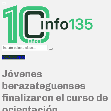
Search
for:
Primary
Menu
Search
Search
for:
MUNICIPIOS
Jóvenes
berazateguenses
finalizaron el curso de
orientación