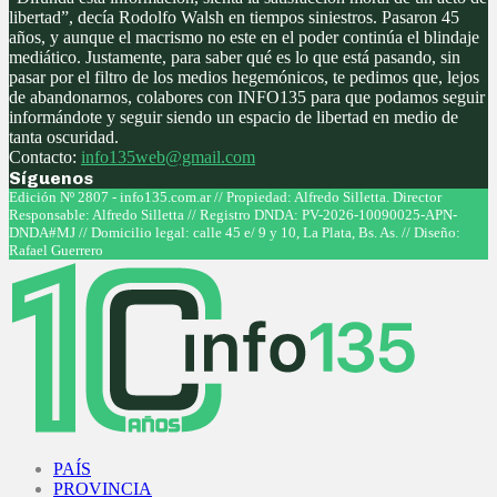
libertad”, decía Rodolfo Walsh en tiempos siniestros. Pasaron 45
años, y aunque el macrismo no este en el poder continúa el blindaje
mediático. Justamente, para saber qué es lo que está pasando, sin
pasar por el filtro de los medios hegemónicos, te pedimos que, lejos
de abandonarnos, colabores con INFO135 para que podamos seguir
informándote y seguir siendo un espacio de libertad en medio de
tanta oscuridad.
Contacto:
info135web@gmail.com
Síguenos
Facebook
Twitter
Instagram
Youtube
Edición Nº 2807 - info135.com.ar // Propiedad: Alfredo Silletta. Director
Responsable: Alfredo Silletta // Registro DNDA: PV-2026-10090025-APN-
DNDA#MJ // Domicilio legal: calle 45 e/ 9 y 10, La Plata, Bs. As. // Diseño:
Rafael Guerrero
Facebook
Twitter
Instagram
Youtube
PAÍS
PROVINCIA