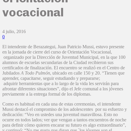
vocacional
4 julio, 2016
0
El intendente de Berazategui, Juan Patricio Mussi, estuvo presente
en la jornada de cierre del curso de Orientación Vocacional,
organizado por la Dirección de Juventud Municipal, en la que 100
alumnos de escuelas secundarias de la Ciudad recibieron sus
certificados de finalización. El encuentro se realizó en el Centro de
Jubilados
A Todo Pulmón
, ubicado en calle 150 y 20. “Tienen que
aprender, capacitarse, seguir estudiando y prepararse;
adquirir herramientas que a lo largo de la vida les servirán para
afrontar diferentes situaciones”, dijo el Jefe comunal a los jóvenes
previamente a la entrega formal de los diplomas.
Como es habitual en cada una de estas ceremonias, el intendente
Mussi destacó el compromiso de los adolescentes por su esfuerzo y
dedicación: “Veo en ustedes una juventud maravillosa. Esto no
ocurre en todos lados; ver que vengan a tantos encuentros de noche
para definir cómo quieren encarar su futuro es algo extraordinario”,
y continuó: “No me gusta que digan que `los jóvenes son el