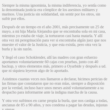
Siempre la misma ignominia, la misma indiferencia, yo sentía como
la denominada justicia era cómplice de los asesinos militares y
marinos. Una justicia sin solidaridad, sin sentir por los otros, sin
sufrir por ellos.
Después de un tiempo en el año 2001, más precisamente un 25 de
mayo, a mi hija María Alejandra que se encontraba sola en mi casa,
mientras yo estaba de viaje, la torturaron casi hasta matarla. Y allí
otra vez mi peregrinación para ver si encontraba algún juez que nos
muestre el valor de la Justicia, y que esta existía, pero otra vez la
burla y la sin razón.
Y llegó el caso Schoklender, allí las madres con gran esfuerzo
aportamos voluntariamente 60 cajas con pruebas, junto con 40
backup, y otros elementos más, primero a Oyarbide y después a ud.
que ni siquiera leyeron algo de lo aportado.
Asistimos cuantas veces nos llamaron a declarar, hicimos pericias de
las firmas que constataron que no eran mías, siempre a disposición
por la verdad, incluso hace unos meses asistí voluntariamente a su
despacho para informarme ante la indigna marcha de la causa.
Y otra vez sufrimos en carne propia la burla, que nos castiga a todas,
ancianas de 85 a 90 años, y nos condena a pagar las deudas, injustas
y ajenas.