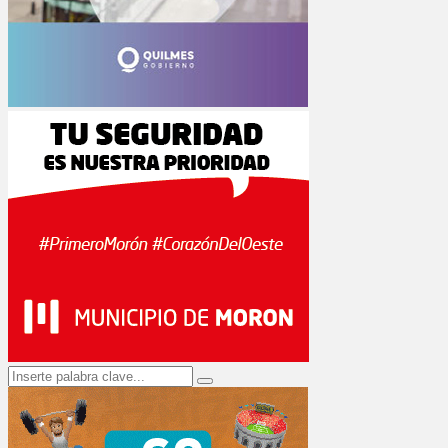
Search
Search
for: