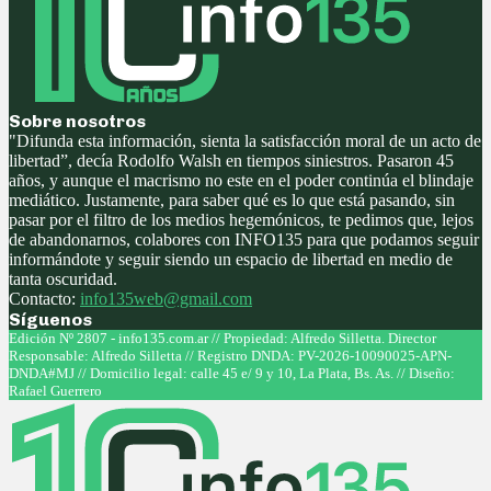
Sobre nosotros
"Difunda esta información, sienta la satisfacción moral de un acto de
libertad”, decía Rodolfo Walsh en tiempos siniestros. Pasaron 45
años, y aunque el macrismo no este en el poder continúa el blindaje
mediático. Justamente, para saber qué es lo que está pasando, sin
pasar por el filtro de los medios hegemónicos, te pedimos que, lejos
de abandonarnos, colabores con INFO135 para que podamos seguir
informándote y seguir siendo un espacio de libertad en medio de
tanta oscuridad.
Contacto:
info135web@gmail.com
Síguenos
Facebook
Twitter
Instagram
Youtube
Edición Nº 2807 - info135.com.ar // Propiedad: Alfredo Silletta. Director
Responsable: Alfredo Silletta // Registro DNDA: PV-2026-10090025-APN-
DNDA#MJ // Domicilio legal: calle 45 e/ 9 y 10, La Plata, Bs. As. // Diseño:
Rafael Guerrero