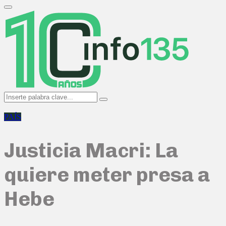
Search
for:
Primary
Menu
Search
Search
for:
PAÍS
Justicia Macri: La
quiere meter presa a
Hebe