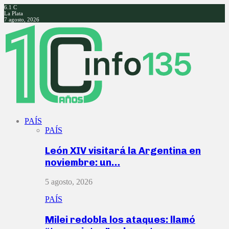
6.1
C
La Plata
7 agosto, 2026
Facebook
Twitter
Instagram
Youtube
PAÍS
PAÍS
León XIV visitará la Argentina en
noviembre: un…
5 agosto, 2026
PAÍS
Milei redobla los ataques: llamó