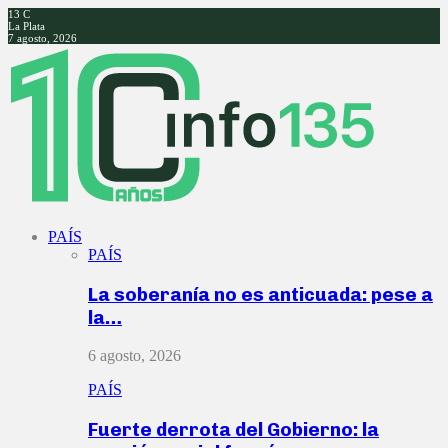
13
C
La Plata
7 agosto, 2026
Facebook
Twitter
Instagram
Youtube
PAÍS
PAÍS
La soberanía no es anticuada: pese a
la…
6 agosto, 2026
PAÍS
Fuerte derrota del Gobierno: la