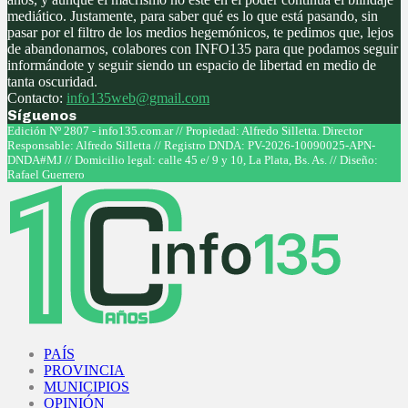
mediático. Justamente, para saber qué es lo que está pasando, sin
pasar por el filtro de los medios hegemónicos, te pedimos que, lejos
de abandonarnos, colabores con INFO135 para que podamos seguir
informándote y seguir siendo un espacio de libertad en medio de
tanta oscuridad.
Contacto:
info135web@gmail.com
Síguenos
Facebook
Twitter
Instagram
Youtube
Edición Nº 2807 - info135.com.ar // Propiedad: Alfredo Silletta. Director
Responsable: Alfredo Silletta // Registro DNDA: PV-2026-10090025-APN-
DNDA#MJ // Domicilio legal: calle 45 e/ 9 y 10, La Plata, Bs. As. // Diseño:
Rafael Guerrero
Facebook
Twitter
Instagram
Youtube
PAÍS
PROVINCIA
MUNICIPIOS
OPINIÓN