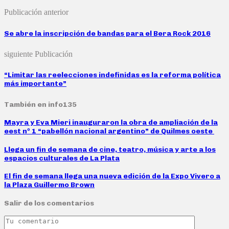
Publicación anterior
Se abre la inscripción de bandas para el Bera Rock 2016
siguiente Publicación
“Limitar las reelecciones indefinidas es la reforma política
más importante”
También en info135
Mayra y Eva Mieri inauguraron la obra de ampliación de la
eest nº 1 “pabellón nacional argentino” de Quilmes oeste
Llega un fin de semana de cine, teatro, música y arte a los
espacios culturales de La Plata
El fin de semana llega una nueva edición de la Expo Vivero a
la Plaza Guillermo Brown
Salir de los comentarios