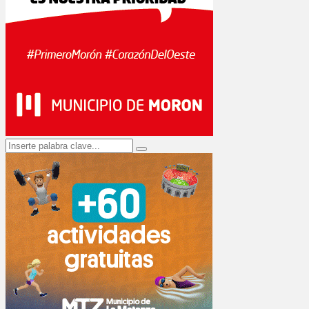
Search
Search
for: