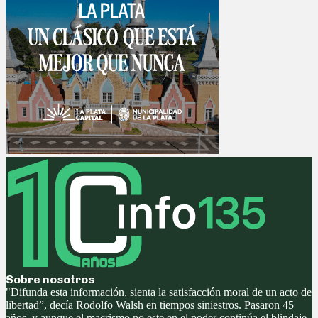
Sobre nosotros
"Difunda esta información, sienta la satisfacción moral de un acto de
libertad”, decía Rodolfo Walsh en tiempos siniestros. Pasaron 45
años, y aunque el macrismo no este en el poder continúa el blindaje