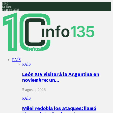
9.5
C
La Plata
6 agosto, 2026
Facebook
Twitter
Instagram
Youtube
PAÍS
PAÍS
León XIV visitará la Argentina en
noviembre: un…
5 agosto, 2026
PAÍS
Milei redobla los ataques: llamó