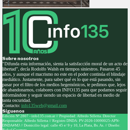
Sobre nosotros
"Difunda esta información, sienta la satisfacción moral de un acto de
libertad”, decía Rodolfo Walsh en tiempos siniestros. Pasaron 45
años, y aunque el macrismo no este en el poder continúa el blindaje
mediático. Justamente, para saber qué es lo que está pasando, sin
pasar por el filtro de los medios hegemónicos, te pedimos que, lejos
de abandonarnos, colabores con INFO135 para que podamos seguir
informándote y seguir siendo un espacio de libertad en medio de
tanta oscuridad.
Contacto:
info135web@gmail.com
Síguenos
Facebook
Twitter
Instagram
Youtube
Edición Nº 2807 - info135.com.ar // Propiedad: Alfredo Silletta. Director
Responsable: Alfredo Silletta // Registro DNDA: PV-2026-10090025-APN-
DNDA#MJ // Domicilio legal: calle 45 e/ 9 y 10, La Plata, Bs. As. // Diseño:
Rafael Guerrero