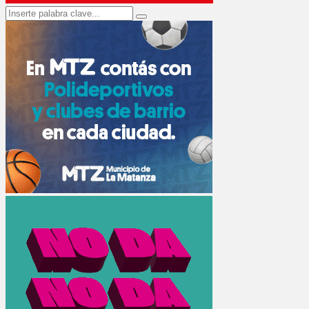
Search
Search
for: