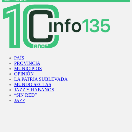
Facebook
Twitter
Instagram
Youtube
PAÍS
PROVINCIA
MUNICIPIOS
OPINIÓN
LA PATRIA SUBLEVADA
MUNDO SECTAS
JAZZ Y HABANOS
“SIN RED”
JAZZ