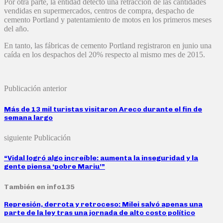
Por otra parte, la entidad detectó una retracción de las cantidades
vendidas en supermercados, centros de compra, despacho de
cemento Portland y patentamiento de motos en los primeros meses
del año.
En tanto, las fábricas de cemento Portland registraron en junio una
caída en los despachos del 20% respecto al mismo mes de 2015.
Publicación anterior
Más de 13 mil turistas visitaron Areco durante el fin de
semana largo
siguiente Publicación
“Vidal logró algo increíble: aumenta la inseguridad y la
gente piensa ‘pobre Mariu’”
También en info135
Represión, derrota y retroceso: Milei salvó apenas una
parte de la ley tras una jornada de alto costo político