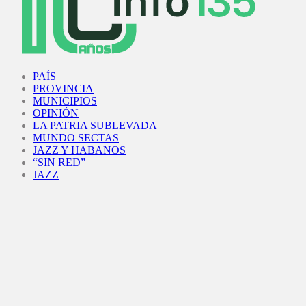
Facebook
Twitter
Instagram
Youtube
PAÍS
PROVINCIA
MUNICIPIOS
OPINIÓN
LA PATRIA SUBLEVADA
MUNDO SECTAS
JAZZ Y HABANOS
“SIN RED”
JAZZ