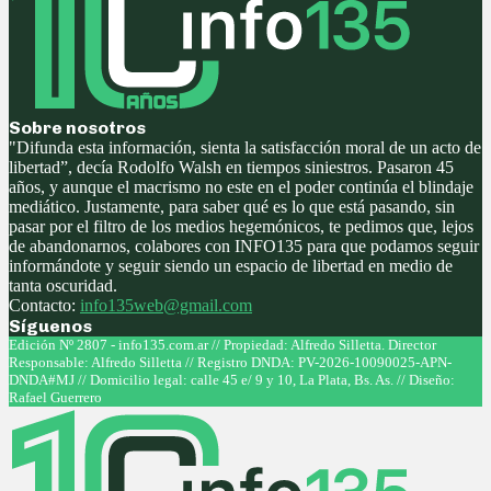
Sobre nosotros
"Difunda esta información, sienta la satisfacción moral de un acto de
libertad”, decía Rodolfo Walsh en tiempos siniestros. Pasaron 45
años, y aunque el macrismo no este en el poder continúa el blindaje
mediático. Justamente, para saber qué es lo que está pasando, sin
pasar por el filtro de los medios hegemónicos, te pedimos que, lejos
de abandonarnos, colabores con INFO135 para que podamos seguir
informándote y seguir siendo un espacio de libertad en medio de
tanta oscuridad.
Contacto:
info135web@gmail.com
Síguenos
Facebook
Twitter
Instagram
Youtube
Edición Nº 2807 - info135.com.ar // Propiedad: Alfredo Silletta. Director
Responsable: Alfredo Silletta // Registro DNDA: PV-2026-10090025-APN-
DNDA#MJ // Domicilio legal: calle 45 e/ 9 y 10, La Plata, Bs. As. // Diseño:
Rafael Guerrero