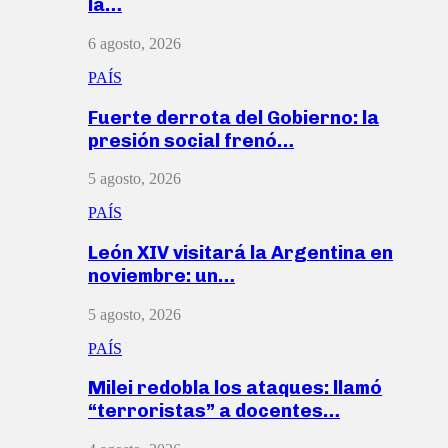
la…
6 agosto, 2026
PAÍS
Fuerte derrota del Gobierno: la
presión social frenó…
5 agosto, 2026
PAÍS
León XIV visitará la Argentina en
noviembre: un…
5 agosto, 2026
PAÍS
Milei redobla los ataques: llamó
“terroristas” a docentes…