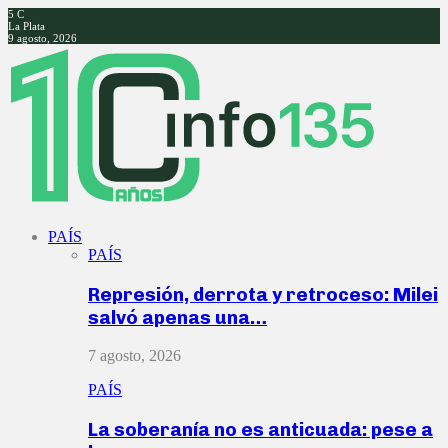
5
C
La Plata
9 agosto, 2026
Facebook
Twitter
Instagram
Youtube
PAÍS
PAÍS
Represión, derrota y retroceso: Milei
salvó apenas una…
7 agosto, 2026
PAÍS
La soberanía no es anticuada: pese a