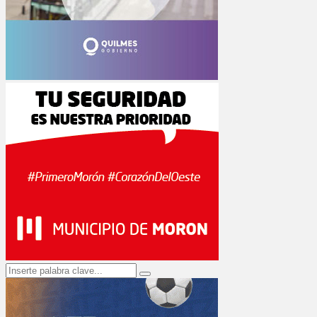
Search
Search
for: