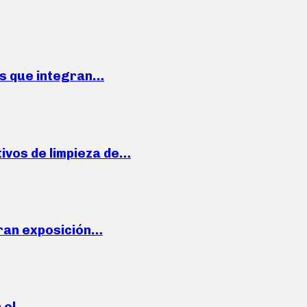
ses que integran…
ivos de limpieza de…
ran exposición…
n el…