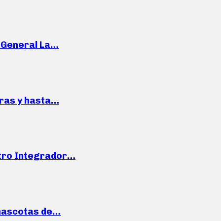
e General La…
pras y hasta…
ntro Integrador…
mascotas de…