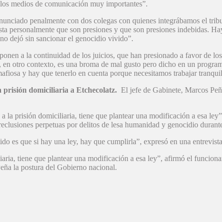
 los medios de comunicación muy importantes”.
enunciado penalmente con dos colegas con quienes integrábamos el tribu
sta personalmente que son presiones y que son presiones indebidas. Hay
no dejó sin sancionar el genocidio vivido”.
en a la continuidad de los juicios, que han presionado a favor de los
ad, en otro contexto, es una broma de mal gusto pero dicho en un progra
mafiosa y hay que tenerlo en cuenta porque necesitamos trabajar tranqui
prisión domiciliaria a Etchecolatz.
El jefe de Gabinete, Marcos Peña, 
la prisión domiciliaria, tiene que plantear una modificación a esa ley”,
reclusiones perpetuas por delitos de lesa humanidad y genocidio durante 
ido es que si hay una ley, hay que cumplirla”, expresó en una entrevista 
iaria, tiene que plantear una modificación a esa ley”, afirmó el funcio
Peña la postura del Gobierno nacional.