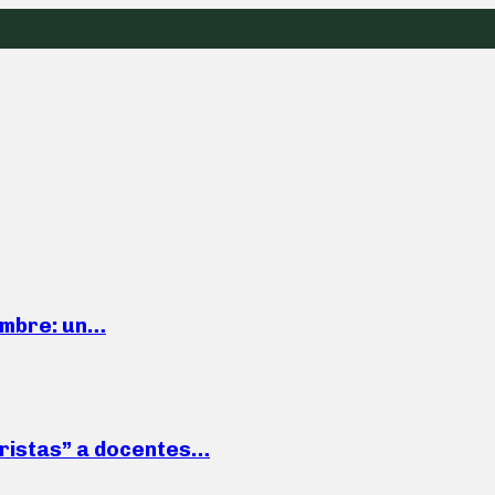
iembre: un…
roristas” a docentes…