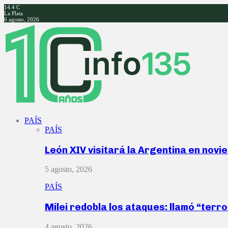
14.4
C
La Plata
6 agosto, 2026
Facebook
Twitter
Instagram
Youtube
PAÍS
PAÍS
León XIV visitará la Argentina en nov
5 agosto, 2026
PAÍS
Milei redobla los ataques: llamó “ter
4 agosto, 2026