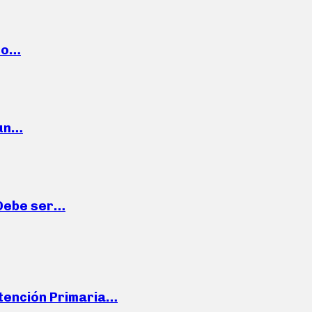
cto…
 un…
“Debe ser…
Atención Primaria…