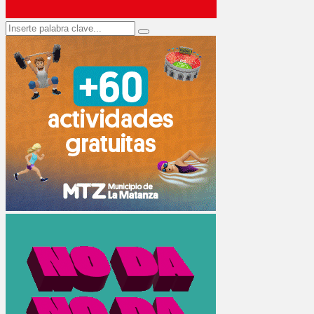
Search
Search
for: