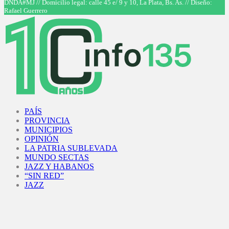
DNDA#MJ // Domicilio legal: calle 45 e/ 9 y 10, La Plata, Bs. As. // Diseño:
Rafael Guerrero
Facebook
Twitter
Instagram
Youtube
PAÍS
PROVINCIA
MUNICIPIOS
OPINIÓN
LA PATRIA SUBLEVADA
MUNDO SECTAS
JAZZ Y HABANOS
“SIN RED”
JAZZ