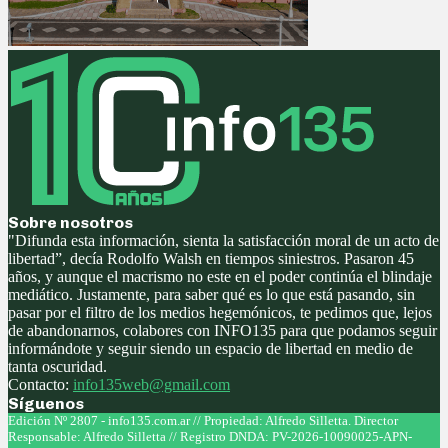
Sobre nosotros
"Difunda esta información, sienta la satisfacción moral de un acto de
libertad”, decía Rodolfo Walsh en tiempos siniestros. Pasaron 45
años, y aunque el macrismo no este en el poder continúa el blindaje
mediático. Justamente, para saber qué es lo que está pasando, sin
pasar por el filtro de los medios hegemónicos, te pedimos que, lejos
de abandonarnos, colabores con INFO135 para que podamos seguir
informándote y seguir siendo un espacio de libertad en medio de
tanta oscuridad.
Contacto:
info135web@gmail.com
Síguenos
Facebook
Twitter
Instagram
Youtube
Edición Nº 2807 - info135.com.ar // Propiedad: Alfredo Silletta. Director
Responsable: Alfredo Silletta // Registro DNDA: PV-2026-10090025-APN-