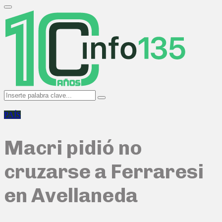
Search
for:
Primary
Menu
Search
Search
for:
PAÍS
Macri pidió no
cruzarse a Ferraresi
en Avellaneda