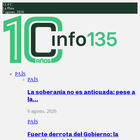
11.4
C
La Plata
7 agosto, 2026
Facebook
Twitter
Instagram
Youtube
PAÍS
PAÍS
La soberanía no es anticuada: pese a
la…
6 agosto, 2026
PAÍS
Fuerte derrota del Gobierno: la