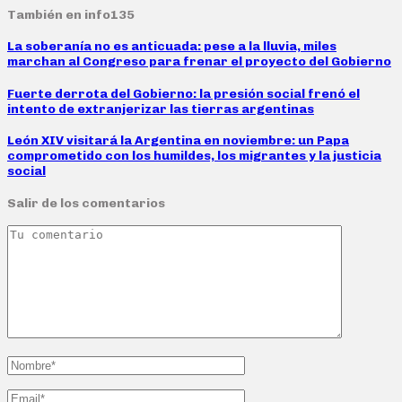
También en info135
La soberanía no es anticuada: pese a la lluvia, miles
marchan al Congreso para frenar el proyecto del Gobierno
Fuerte derrota del Gobierno: la presión social frenó el
intento de extranjerizar las tierras argentinas
León XIV visitará la Argentina en noviembre: un Papa
comprometido con los humildes, los migrantes y la justicia
social
Salir de los comentarios