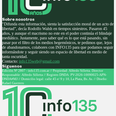
Sobre nosotros
"Difunda esta información, sienta la satisfacción moral de un acto de
libertad”, decía Rodolfo Walsh en tiempos siniestros. Pasaron 45
años, y aunque el macrismo no este en el poder continúa el blindaje
mediático. Justamente, para saber qué es lo que está pasando, sin
pasar por el filtro de los medios hegemónicos, te pedimos que, lejos
de abandonarnos, colabores con INFO135 para que podamos seguir
informándote y seguir siendo un espacio de libertad en medio de
tanta oscuridad.
Contacto:
info135web@gmail.com
Síguenos
Facebook
Twitter
Instagram
Youtube
Edición Nº 2807 - info135.com.ar // Propiedad: Alfredo Silletta. Director
Responsable: Alfredo Silletta // Registro DNDA: PV-2026-10090025-APN-
DNDA#MJ // Domicilio legal: calle 45 e/ 9 y 10, La Plata, Bs. As. // Diseño:
Rafael Guerrero