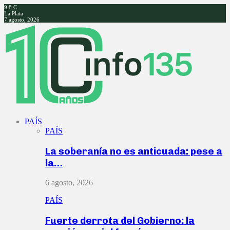
9.8
C
La Plata
7 agosto, 2026
Facebook
Twitter
Instagram
Youtube
PAÍS
PAÍS
La soberanía no es anticuada: pese a
la…
6 agosto, 2026
PAÍS
Fuerte derrota del Gobierno: la