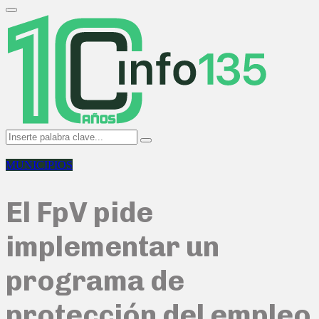
Search
for:
Primary
Menu
Search
Search
for:
MUNICIPIOS
El FpV pide
implementar un
programa de
protección del empleo