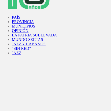
Facebook
Twitter
Instagram
Youtube
PAÍS
PROVINCIA
MUNICIPIOS
OPINIÓN
LA PATRIA SUBLEVADA
MUNDO SECTAS
JAZZ Y HABANOS
“SIN RED”
JAZZ