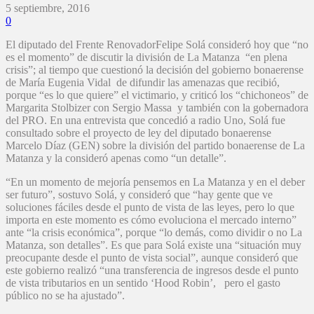
5 septiembre, 2016
0
El diputado del Frente RenovadorFelipe Solá consideró hoy que “no
es el momento” de discutir la división de La Matanza “en plena
crisis”; al tiempo que cuestionó la decisión del gobierno bonaerense
de María Eugenia Vidal de difundir las amenazas que recibió,
porque “es lo que quiere” el victimario, y criticó los “chichoneos” de
Margarita Stolbizer con Sergio Massa y también con la gobernadora
del PRO. En una entrevista que concedió a radio Uno, Solá fue
consultado sobre el proyecto de ley del diputado bonaerense
Marcelo Díaz (GEN) sobre la división del partido bonaerense de La
Matanza y la consideró apenas como “un detalle”.
“En un momento de mejoría pensemos en La Matanza y en el deber
ser futuro”, sostuvo Solá, y consideró que “hay gente que ve
soluciones fáciles desde el punto de vista de las leyes, pero lo que
importa en este momento es cómo evoluciona el mercado interno”
ante “la crisis económica”, porque “lo demás, como dividir o no La
Matanza, son detalles”. Es que para Solá existe una “situación muy
preocupante desde el punto de vista social”, aunque consideró que
este gobierno realizó “una transferencia de ingresos desde el punto
de vista tributarios en un sentido ‘Hood Robin’, pero el gasto
público no se ha ajustado”.