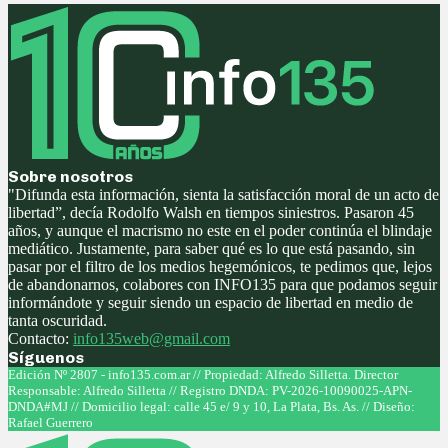
Sobre nosotros
"Difunda esta información, sienta la satisfacción moral de un acto de
libertad”, decía Rodolfo Walsh en tiempos siniestros. Pasaron 45
años, y aunque el macrismo no este en el poder continúa el blindaje
mediático. Justamente, para saber qué es lo que está pasando, sin
pasar por el filtro de los medios hegemónicos, te pedimos que, lejos
de abandonarnos, colabores con INFO135 para que podamos seguir
informándote y seguir siendo un espacio de libertad en medio de
tanta oscuridad.
Contacto:
info135web@gmail.com
Síguenos
Facebook
Twitter
Instagram
Youtube
Edición Nº 2807 - info135.com.ar // Propiedad: Alfredo Silletta. Director
Responsable: Alfredo Silletta // Registro DNDA: PV-2026-10090025-APN-
DNDA#MJ // Domicilio legal: calle 45 e/ 9 y 10, La Plata, Bs. As. // Diseño:
Rafael Guerrero