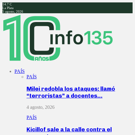
14.7
C
La Plata
5 agosto, 2026
Facebook
Twitter
Instagram
Youtube
PAÍS
PAÍS
Milei redobla los ataques: llamó
“terroristas” a docentes…
4 agosto, 2026
PAÍS
Kicillof sale a la calle contra el