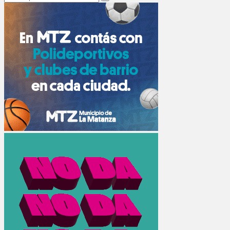
Search
for: