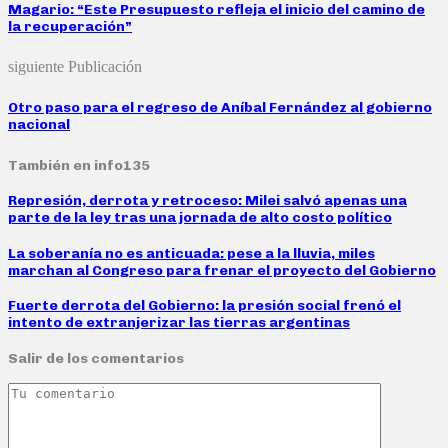
Magario: “Este Presupuesto refleja el inicio del camino de
la recuperación”
siguiente Publicación
Otro paso para el regreso de Aníbal Fernández al gobierno
nacional
También en info135
Represión, derrota y retroceso: Milei salvó apenas una
parte de la ley tras una jornada de alto costo político
La soberanía no es anticuada: pese a la lluvia, miles
marchan al Congreso para frenar el proyecto del Gobierno
Fuerte derrota del Gobierno: la presión social frenó el
intento de extranjerizar las tierras argentinas
Salir de los comentarios