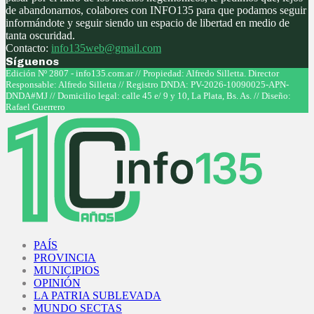
de abandonarnos, colabores con INFO135 para que podamos seguir
informándote y seguir siendo un espacio de libertad en medio de
tanta oscuridad.
Contacto:
info135web@gmail.com
Síguenos
Facebook
Twitter
Instagram
Youtube
Edición Nº 2807 - info135.com.ar // Propiedad: Alfredo Silletta. Director
Responsable: Alfredo Silletta // Registro DNDA: PV-2026-10090025-APN-
DNDA#MJ // Domicilio legal: calle 45 e/ 9 y 10, La Plata, Bs. As. // Diseño:
Rafael Guerrero
Facebook
Twitter
Instagram
Youtube
PAÍS
PROVINCIA
MUNICIPIOS
OPINIÓN
LA PATRIA SUBLEVADA
MUNDO SECTAS