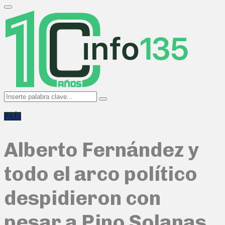
Search
for:
Primary
Menu
Search
Search
for:
PAÍS
Alberto Fernández y
todo el arco político
despidieron con
pesar a Pino Solanas