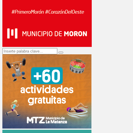
Search
Search
for: