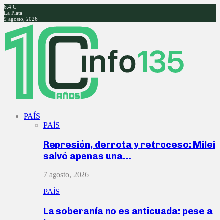
6.4
C
La Plata
9 agosto, 2026
Facebook
Twitter
Instagram
Youtube
PAÍS
PAÍS
Represión, derrota y retroceso: Milei
salvó apenas una…
7 agosto, 2026
PAÍS
La soberanía no es anticuada: pese a