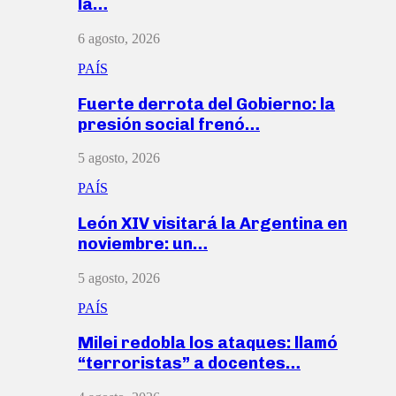
la…
6 agosto, 2026
PAÍS
Fuerte derrota del Gobierno: la
presión social frenó…
5 agosto, 2026
PAÍS
León XIV visitará la Argentina en
noviembre: un…
5 agosto, 2026
PAÍS
Milei redobla los ataques: llamó
“terroristas” a docentes…