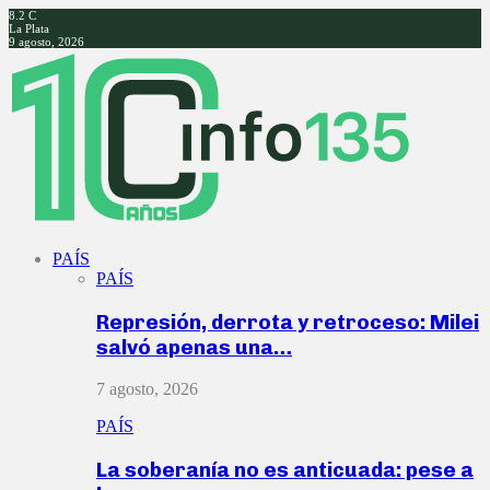
8.2
C
La Plata
9 agosto, 2026
Facebook
Twitter
Instagram
Youtube
PAÍS
PAÍS
Represión, derrota y retroceso: Milei
salvó apenas una…
7 agosto, 2026
PAÍS
La soberanía no es anticuada: pese a