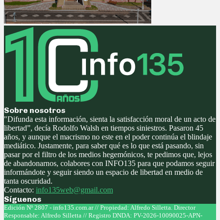
Sobre nosotros
"Difunda esta información, sienta la satisfacción moral de un acto de
libertad”, decía Rodolfo Walsh en tiempos siniestros. Pasaron 45
años, y aunque el macrismo no este en el poder continúa el blindaje
mediático. Justamente, para saber qué es lo que está pasando, sin
pasar por el filtro de los medios hegemónicos, te pedimos que, lejos
de abandonarnos, colabores con INFO135 para que podamos seguir
informándote y seguir siendo un espacio de libertad en medio de
tanta oscuridad.
Contacto:
info135web@gmail.com
Síguenos
Facebook
Twitter
Instagram
Youtube
Edición Nº 2807 - info135.com.ar // Propiedad: Alfredo Silletta. Director
Responsable: Alfredo Silletta // Registro DNDA: PV-2026-10090025-APN-