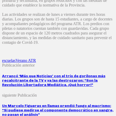
primaria y secundaria, en grupos reducidos y con las medidas de
cuidado que establece la normativa de la Provincia.
Las actividades se realizan de lunes a viernes durante tres horas
diarias. Los grupos son de hasta 15 estudiantes, a cargo de docentes
y acompañantes pedagógicos del programa ATR. Los predios con
piletas o natatorios cuentan también con guardavidas. Cada grupo
dispone de un espacio de 120 metros cuadrados para asegurar el
distanciamiento, y las medidas de cuidado sanitario para prevenir el
contagio de Covid-19.
escuelas
Verano ATR
Publicación anterior
Arrancó ‘Más que Noticias’ con el trío de gorilonas más
recalcitrante de la TV y ya las destrozaron: “Son la
Revolución Libertadora Mediática. ¡Qué horror!”
siguiente Publicación
Un Marcelo Figueras en llamas prendió fuego al macrismo:
“Si pudiese medirse el componente democrático en sangre,
no pasan el análisis”