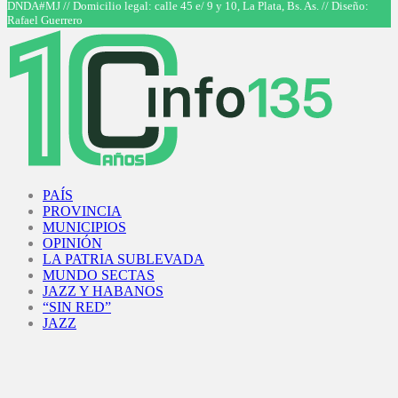
DNDA#MJ // Domicilio legal: calle 45 e/ 9 y 10, La Plata, Bs. As. // Diseño:
Rafael Guerrero
Facebook
Twitter
Instagram
Youtube
PAÍS
PROVINCIA
MUNICIPIOS
OPINIÓN
LA PATRIA SUBLEVADA
MUNDO SECTAS
JAZZ Y HABANOS
“SIN RED”
JAZZ