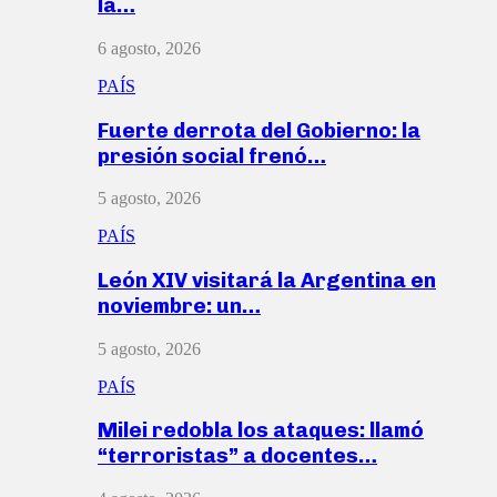
la…
6 agosto, 2026
PAÍS
Fuerte derrota del Gobierno: la
presión social frenó…
5 agosto, 2026
PAÍS
León XIV visitará la Argentina en
noviembre: un…
5 agosto, 2026
PAÍS
Milei redobla los ataques: llamó
“terroristas” a docentes…