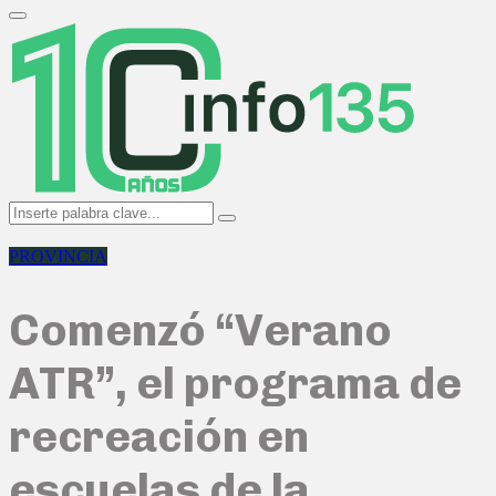
Search
for:
Primary
Menu
Search
Search
for:
PROVINCIA
Comenzó “Verano
ATR”, el programa de
recreación en
escuelas de la