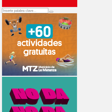
Search
Search
for: