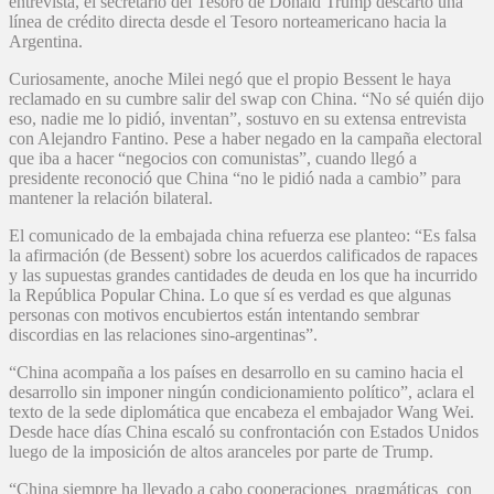
entrevista, el secretario del Tesoro de Donald Trump descartó una
línea de crédito directa desde el Tesoro norteamericano hacia la
Argentina.
Curiosamente, anoche Milei negó que el propio Bessent le haya
reclamado en su cumbre salir del swap con China. “No sé quién dijo
eso, nadie me lo pidió, inventan”, sostuvo en su extensa entrevista
con Alejandro Fantino. Pese a haber negado en la campaña electoral
que iba a hacer “negocios con comunistas”, cuando llegó a
presidente reconoció que China “no le pidió nada a cambio” para
mantener la relación bilateral.
El comunicado de la embajada china refuerza ese planteo: “Es falsa
la afirmación (de Bessent) sobre los acuerdos calificados de rapaces
y las supuestas grandes cantidades de deuda en los que ha incurrido
la República Popular China. Lo que sí es verdad es que algunas
personas con motivos encubiertos están intentando sembrar
discordias en las relaciones sino-argentinas”.
“China acompaña a los países en desarrollo en su camino hacia el
desarrollo sin imponer ningún condicionamiento político”, aclara el
texto de la sede diplomática que encabeza el embajador Wang Wei.
Desde hace días China escaló su confrontación con Estados Unidos
luego de la imposición de altos aranceles por parte de Trump.
“China siempre ha llevado a cabo cooperaciones pragmáticas con