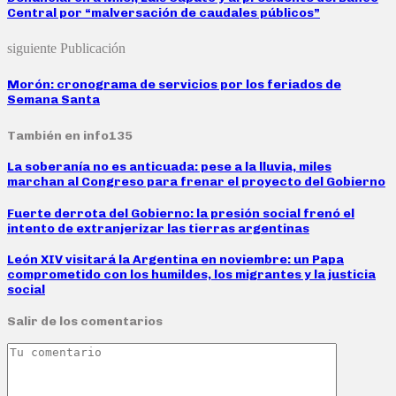
Central por “malversación de caudales públicos”
siguiente Publicación
Morón: cronograma de servicios por los feriados de
Semana Santa
También en info135
La soberanía no es anticuada: pese a la lluvia, miles
marchan al Congreso para frenar el proyecto del Gobierno
Fuerte derrota del Gobierno: la presión social frenó el
intento de extranjerizar las tierras argentinas
León XIV visitará la Argentina en noviembre: un Papa
comprometido con los humildes, los migrantes y la justicia
social
Salir de los comentarios