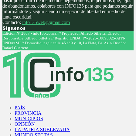
pasar por el filtro de los medios hegemónicos, te pedimos que, lejos
de abandonarnos, colabores con INFO135 para que podamos seguir
informándote y seguir siendo un espacio de libertad en medio de
tanta oscuridad.
Contacto:
info135web@gmail.com
Síguenos
Facebook
Twitter
Instagram
Youtube
Edición Nº 2807 - info135.com.ar // Propiedad: Alfredo Silletta. Director
Responsable: Alfredo Silletta // Registro DNDA: PV-2026-10090025-APN-
DNDA#MJ // Domicilio legal: calle 45 e/ 9 y 10, La Plata, Bs. As. // Diseño:
Rafael Guerrero
Facebook
Twitter
Instagram
Youtube
PAÍS
PROVINCIA
MUNICIPIOS
OPINIÓN
LA PATRIA SUBLEVADA
MUNDO SECTAS