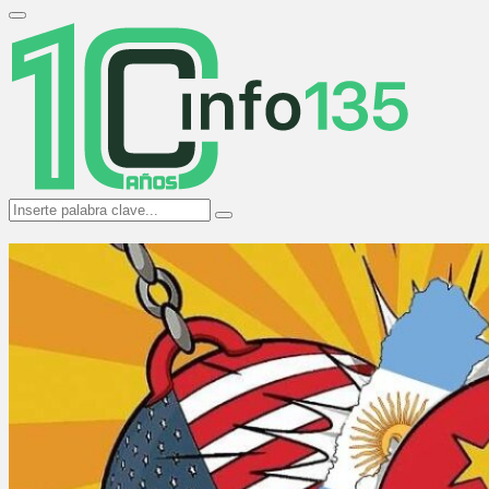
Search
for:
Primary
Menu
Search
Search
for: