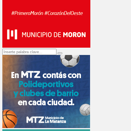
Search
Search
for: