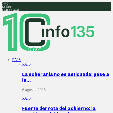
7.8
C
La Plata
8 agosto, 2026
Facebook
Twitter
Instagram
Youtube
PAÍS
PAÍS
La soberanía no es anticuada: pese a
la…
6 agosto, 2026
PAÍS
Fuerte derrota del Gobierno: la