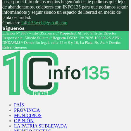
pasar por el filtro de los medios hegemónicos, te pedimos que, lejos
de abandonarnos, colabores con INFO135 para que podamos seguir
informándote y seguir siendo un espacio de libertad en medio de
tanta oscuridad.
Contacto:
info135web@gmail.com
Síguenos
Facebook
Twitter
Instagram
Youtube
Edición Nº 2807 - info135.com.ar // Propiedad: Alfredo Silletta. Director
Responsable: Alfredo Silletta // Registro DNDA: PV-2026-10090025-APN-
DNDA#MJ // Domicilio legal: calle 45 e/ 9 y 10, La Plata, Bs. As. // Diseño:
Rafael Guerrero
Facebook
Twitter
Instagram
Youtube
PAÍS
PROVINCIA
MUNICIPIOS
OPINIÓN
LA PATRIA SUBLEVADA