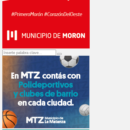
Search
Search
for: