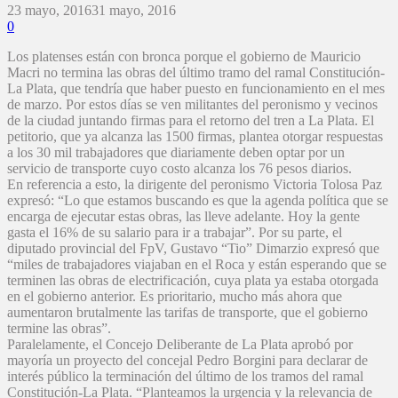
23 mayo, 2016
31 mayo, 2016
0
Los platenses están con bronca porque el gobierno de Mauricio
Macri no termina las obras del último tramo del ramal Constitución-
La Plata, que tendría que haber puesto en funcionamiento en el mes
de marzo. Por estos días se ven militantes del peronismo y vecinos
de la ciudad juntando firmas para el retorno del tren a La Plata. El
petitorio, que ya alcanza las 1500 firmas, plantea otorgar respuestas
a los 30 mil trabajadores que diariamente deben optar por un
servicio de transporte cuyo costo alcanza los 76 pesos diarios.
En referencia a esto, la dirigente del peronismo Victoria Tolosa Paz
expresó: “Lo que estamos buscando es que la agenda política que se
encarga de ejecutar estas obras, las lleve adelante. Hoy la gente
gasta el 16% de su salario para ir a trabajar”. Por su parte, el
diputado provincial del FpV, Gustavo “Tio” Dimarzio expresó que
“miles de trabajadores viajaban en el Roca y están esperando que se
terminen las obras de electrificación, cuya plata ya estaba otorgada
en el gobierno anterior. Es prioritario, mucho más ahora que
aumentaron brutalmente las tarifas de transporte, que el gobierno
termine las obras”.
Paralelamente, el Concejo Deliberante de La Plata aprobó por
mayoría un proyecto del concejal Pedro Borgini para declarar de
interés público la terminación del último de los tramos del ramal
Constitución-La Plata. “Planteamos la urgencia y la relevancia de