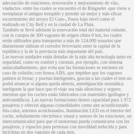
adecuación de estaciones, renovación y mejoramiento de vías,
viaductos- entre los cuales se encuentra el de Ringuelet -que viene a
reemplazar el antiguo terraplén y permite un mejor y más eficaz
escurrimiento del arroyo El Gato-, Pasos bajo nivel como el
realizado en City Bell y en la ciudad de La Plata.
También se llevó adelante la renovación total del material rodante,
con la compra de 300 vagones de origen chino 0 km, los cuales
serán utilizados para transportar a más de 124.000 usuarios que
diariamente utilizan el corredor ferroviario entre la capital de la
república y la de la provincia más importante del país.
Las nuevas unidades están dotadas de la más alta tecnología tanto en
seguridad, como en confort y cuentan, por ejemplo, con sistema
antiacaballamiento, que evita que las formaciones se encimen en
caso de colisión; con frenos ABS, que impiden que los vagones
patinen al frenar; y puertas inteligentes, gracias a las cuales el tren no
podrá arrancar si alguna queda abierta, amortiguación neumática
inteligente la que hace que el viaje sea más silencioso y seguro;
mientras que los coches están fabricados con materiales ignífugos y
antivandálicos. Las nuevas formaciones tienen capacidad para 1.972
pasajeros y ofrecen algunas comodidades como aire acondicionado
frío-calor, asientos acolchonados, iluminación LED en el interior del
coche, señalamiento electrónico visual y sonoro de las estaciones, un
intercomunicador para que el motorman pueda comunicarse con los
pasajeros, y espacios para personas con movilidad reducida y para
bicicletas en dos vagones de cada tren.