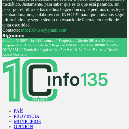
mediático. Justamente, para saber qué es lo que está pasando, sin
pasar por el filtro de los medios hegemónicos, te pedimos que, lejos
de abandonarnos, colabores con INFO135 para que podamos seguir
informándote y seguir siendo un espacio de libertad en medio de
tanta oscuridad.
Contacto:
info135web@gmail.com
Síguenos
Facebook
Twitter
Instagram
Youtube
Edición Nº 2807 - info135.com.ar // Propiedad: Alfredo Silletta. Director
Responsable: Alfredo Silletta // Registro DNDA: PV-2026-10090025-APN-
DNDA#MJ // Domicilio legal: calle 45 e/ 9 y 10, La Plata, Bs. As. // Diseño:
Rafael Guerrero
Facebook
Twitter
Instagram
Youtube
PAÍS
PROVINCIA
MUNICIPIOS
OPINIÓN