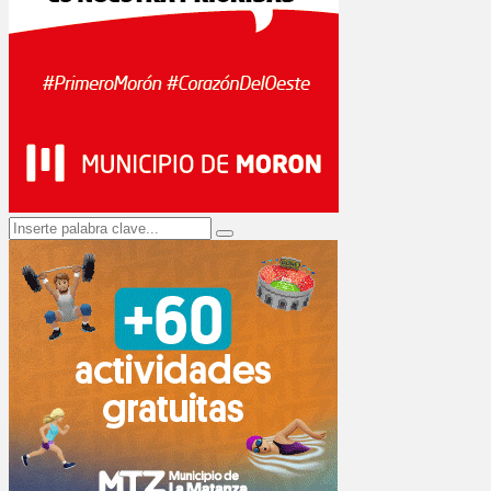
Search
Search
for: