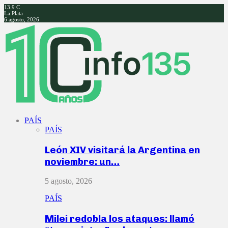
13.9
C
La Plata
6 agosto, 2026
Facebook
Twitter
Instagram
Youtube
PAÍS
PAÍS
León XIV visitará la Argentina en
noviembre: un…
5 agosto, 2026
PAÍS
Milei redobla los ataques: llamó