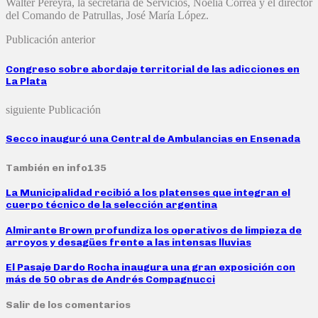
Walter Pereyra, la secretaria de Servicios, Noelia Correa y el director
del Comando de Patrullas, José María López.
Publicación anterior
Congreso sobre abordaje territorial de las adicciones en
La Plata
siguiente Publicación
Secco inauguró una Central de Ambulancias en Ensenada
También en info135
La Municipalidad recibió a los platenses que integran el
cuerpo técnico de la selección argentina
Almirante Brown profundiza los operativos de limpieza de
arroyos y desagües frente a las intensas lluvias
El Pasaje Dardo Rocha inaugura una gran exposición con
más de 50 obras de Andrés Compagnucci
Salir de los comentarios