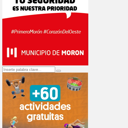
Search
Search
for: