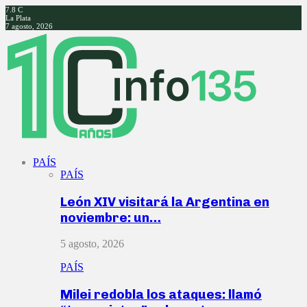
7.8
C
La Plata
7 agosto, 2026
Facebook
Twitter
Instagram
Youtube
PAÍS
PAÍS
León XIV visitará la Argentina en
noviembre: un…
5 agosto, 2026
PAÍS
Milei redobla los ataques: llamó