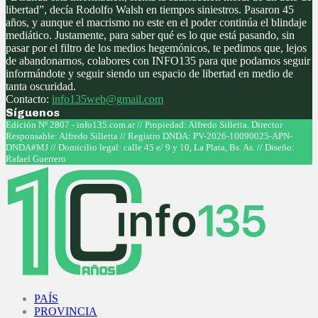
libertad”, decía Rodolfo Walsh en tiempos siniestros. Pasaron 45
años, y aunque el macrismo no este en el poder continúa el blindaje
mediático. Justamente, para saber qué es lo que está pasando, sin
pasar por el filtro de los medios hegemónicos, te pedimos que, lejos
de abandonarnos, colabores con INFO135 para que podamos seguir
informándote y seguir siendo un espacio de libertad en medio de
tanta oscuridad.
Contacto:
info135web@gmail.com
Síguenos
Facebook
Twitter
Instagram
Youtube
Edición Nº 2807 - info135.com.ar // Propiedad: Alfredo Silletta. Director
Responsable: Alfredo Silletta // Registro DNDA: PV-2026-10090025-APN-
DNDA#MJ // Domicilio legal: calle 45 e/ 9 y 10, La Plata, Bs. As. // Diseño:
Rafael Guerrero
Facebook
Twitter
Instagram
Youtube
PAÍS
PROVINCIA