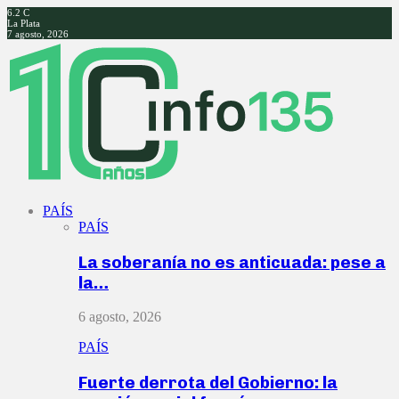
6.2
C
La Plata
7 agosto, 2026
Facebook
Twitter
Instagram
Youtube
PAÍS
PAÍS
La soberanía no es anticuada: pese a
la…
6 agosto, 2026
PAÍS
Fuerte derrota del Gobierno: la