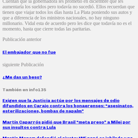
Cuentan que la gobernadora les prometió en diciembre que les
aumentaría los sueldos pero todavía no sucedió. Ellos recuerdan que
tienen que viajar todos los días hasta La Plata poniendo sus autos y
que a diferencia de los ministros nacionales, no hay ninguno
millonario. Vidal esta de acuerdo pero les dice que todavía no es el
momento, hasta que cierre todas las paritarias.
Publicación anterior
El embajador que no fue
siguiente Publicación
¿Me das un beso?
También en info135
Exigen que la Justicia actúe por los mensajes de odio
difundidos en Carajo contra los bonaerenses: “asesinatos,
esterilizaciones, bombas de napalm”
Martín Caparrós pidió que Brasil “meta preso” a Milei por
sus insultos contra Lula