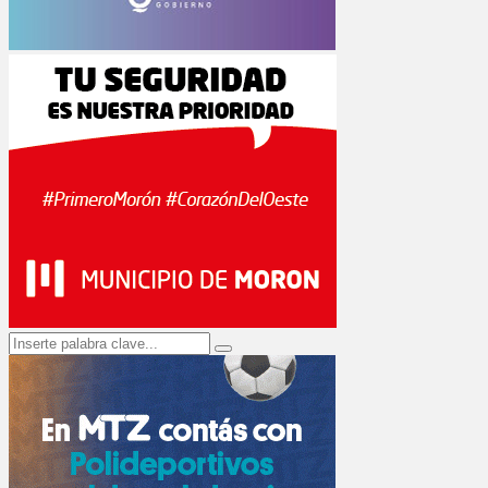
Search
Search
for: