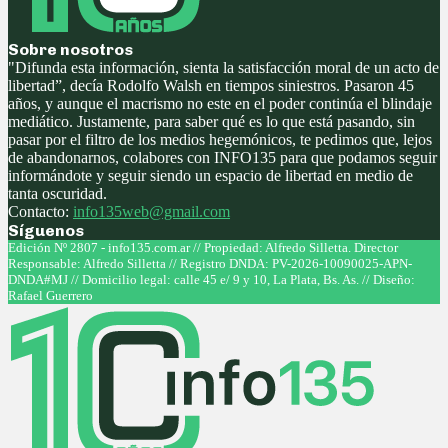
Sobre nosotros
"Difunda esta información, sienta la satisfacción moral de un acto de
libertad”, decía Rodolfo Walsh en tiempos siniestros. Pasaron 45
años, y aunque el macrismo no este en el poder continúa el blindaje
mediático. Justamente, para saber qué es lo que está pasando, sin
pasar por el filtro de los medios hegemónicos, te pedimos que, lejos
de abandonarnos, colabores con INFO135 para que podamos seguir
informándote y seguir siendo un espacio de libertad en medio de
tanta oscuridad.
Contacto:
info135web@gmail.com
Síguenos
Facebook
Twitter
Instagram
Youtube
Edición Nº 2807 - info135.com.ar // Propiedad: Alfredo Silletta. Director
Responsable: Alfredo Silletta // Registro DNDA: PV-2026-10090025-APN-
DNDA#MJ // Domicilio legal: calle 45 e/ 9 y 10, La Plata, Bs. As. // Diseño:
Rafael Guerrero