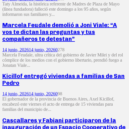
Taty Almeida, la histórica referente de Madres de Plaza de Mayo
(línea fundadora) falleció este domingo a los 95 años, según
informaron sus familiares y...
Marcela Feudale demolió a Joni Viale: “A
vos te dictan las preguntas y tus
compañeros te detestan”
14 junio, 2026
14 junio, 2026
0
278
Marcela Feudale, ultra crítica del gobierno de Javier Milei y del rol
cómplice de los medios con el gobierno libertario, prendió fuego a
Jonatan Viale...
Kicillof entregó viviendas a familias de San
Pedro
14 junio, 2026
14 junio, 2026
0
98
El gobernador de la provincia de Buenos Aires, Axel Kicillof,
encabezó este viernes el acto de entrega de 15 viviendas para
familias del municipio de...
Cascallares y Fabiani participaron de la
inauguración de un Espacio Cooperativo de