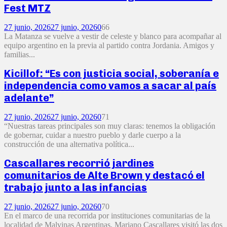
Fest MTZ
27 junio, 2026
27 junio, 2026
0
66
La Matanza se vuelve a vestir de celeste y blanco para acompañar al
equipo argentino en la previa al partido contra Jordania. Amigos y
familias...
Kicillof: “Es con justicia social, soberanía e
independencia como vamos a sacar al país
adelante”
27 junio, 2026
27 junio, 2026
0
71
“Nuestras tareas principales son muy claras: tenemos la obligación
de gobernar, cuidar a nuestro pueblo y darle cuerpo a la
construcción de una alternativa política...
Cascallares recorrió jardines
comunitarios de Alte Brown y destacó el
trabajo junto a las infancias
27 junio, 2026
27 junio, 2026
0
70
En el marco de una recorrida por instituciones comunitarias de la
localidad de Malvinas Argentinas, Mariano Cascallares visitó las dos