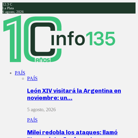
12.3
C
La Plata
6 agosto, 2026
Facebook
Twitter
Instagram
Youtube
PAÍS
PAÍS
León XIV visitará la Argentina en
noviembre: un…
5 agosto, 2026
PAÍS
Milei redobla los ataques: llamó