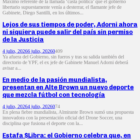
Máximo referente de la llamada ‘casta política’ que el gobierno
libertario supuestamente venía a desterrar, el flamante jefe de
Gabinete, Diego Santilli, en los últimos...
Lejos de sus tiempos de poder, Adorni ahora
ni siquiera puede salir del país sin permiso
de la Justicia
4 julio, 2026
6 julio, 2026
0
409
Ya afuera del Gobierno, sin fueros y tras su salida también del
directorio de YPF, el ex jefe de Gabinete Manuel Adorni deberá
avisar a...
En medio de la pasión mundialista,
presentan en Alte Brown un nuevo deporte
que mezcla fútbol con tecnología
4 julio, 2026
4 julio, 2026
0
74
En plena fiebre mundialista, Almirante Brown sumó una propuesta
innovadora con la presentación oficial del Drone Soccer, una
disciplina que fusiona el deporte con la...
Estafa $Libra: el Gobierno celebra que, en