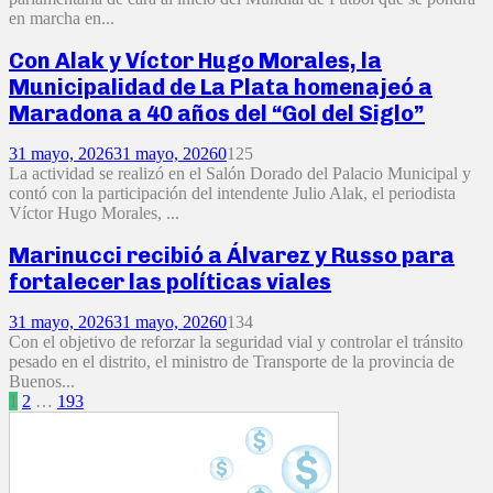
en marcha en...
Con Alak y Víctor Hugo Morales, la
Municipalidad de La Plata homenajeó a
Maradona a 40 años del “Gol del Siglo”
31 mayo, 2026
31 mayo, 2026
0
125
La actividad se realizó en el Salón Dorado del Palacio Municipal y
contó con la participación del intendente Julio Alak, el periodista
Víctor Hugo Morales, ...
Marinucci recibió a Álvarez y Russo para
fortalecer las políticas viales
31 mayo, 2026
31 mayo, 2026
0
134
Con el objetivo de reforzar la seguridad vial y controlar el tránsito
pesado en el distrito, el ministro de Transporte de la provincia de
Buenos...
Paginación
1
2
…
193
de
entradas