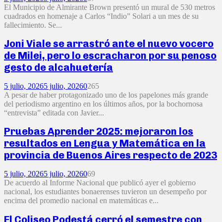
El Municipio de Almirante Brown presentó un mural de 530 metros
cuadrados en homenaje a Carlos “Indio” Solari a un mes de su
fallecimiento. Se...
Joni Viale se arrastró ante el nuevo vocero
de Milei, pero lo escracharon por su penoso
gesto de alcahuetería
5 julio, 2026
5 julio, 2026
0
265
A pesar de haber protagonizado uno de los papelones más grande
del periodismo argentino en los últimos años, por la bochornosa
“entrevista” editada con Javier...
Pruebas Aprender 2025: mejoraron los
resultados en Lengua y Matemática en la
provincia de Buenos Aires respecto de 2023
5 julio, 2026
5 julio, 2026
0
69
De acuerdo al Informe Nacional que publicó ayer el gobierno
nacional, los estudiantes bonaerenses tuvieron un desempeño por
encima del promedio nacional en matemáticas e...
El Coliseo Podestá cerró el semestre con