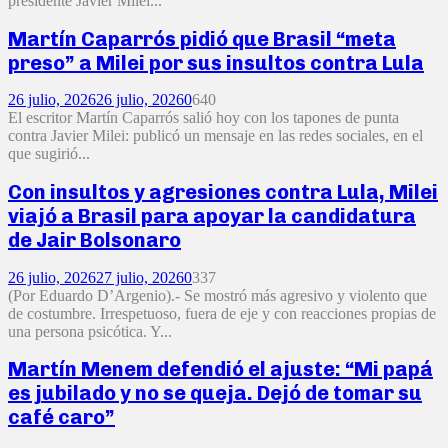
presidente Javier Milei...
Martín Caparrós pidió que Brasil “meta
preso” a Milei por sus insultos contra Lula
26 julio, 2026
26 julio, 2026
0
640
El escritor Martín Caparrós salió hoy con los tapones de punta
contra Javier Milei: publicó un mensaje en las redes sociales, en el
que sugirió...
Con insultos y agresiones contra Lula, Milei
viajó a Brasil para apoyar la candidatura
de Jair Bolsonaro
26 julio, 2026
27 julio, 2026
0
337
(Por Eduardo D’Argenio).- Se mostró más agresivo y violento que
de costumbre. Irrespetuoso, fuera de eje y con reacciones propias de
una persona psicótica. Y...
Martín Menem defendió el ajuste: “Mi papá
es jubilado y no se queja. Dejó de tomar su
café caro”