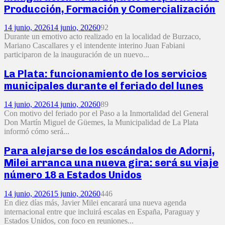
Producción, Formación y Comercialización
14 junio, 2026
14 junio, 2026
0
92
Durante un emotivo acto realizado en la localidad de Burzaco,
Mariano Cascallares y el intendente interino Juan Fabiani
participaron de la inauguración de un nuevo...
La Plata: funcionamiento de los servicios
municipales durante el feriado del lunes
14 junio, 2026
14 junio, 2026
0
89
Con motivo del feriado por el Paso a la Inmortalidad del General
Don Martín Miguel de Güemes, la Municipalidad de La Plata
informó cómo será...
Para alejarse de los escándalos de Adorni,
Milei arranca una nueva gira: será su viaje
número 18 a Estados Unidos
14 junio, 2026
15 junio, 2026
0
446
En diez días más, Javier Milei encarará una nueva agenda
internacional entre que incluirá escalas en España, Paraguay y
Estados Unidos, con foco en reuniones...