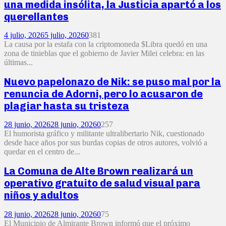
una medida insólita, la Justicia apartó a los
querellantes
4 julio, 2026
5 julio, 2026
0
381
La causa por la estafa con la criptomoneda $Libra quedó en una
zona de tinieblas que el gobierno de Javier Milei celebra: en las
últimas...
Nuevo papelonazo de Nik: se puso mal por la
renuncia de Adorni, pero lo acusaron de
plagiar hasta su tristeza
28 junio, 2026
28 junio, 2026
0
257
El humorista gráfico y militante ultralibertario Nik, cuestionado
desde hace años por sus burdas copias de otros autores, volvió a
quedar en el centro de...
La Comuna de Alte Brown realizará un
operativo gratuito de salud visual para
niños y adultos
28 junio, 2026
28 junio, 2026
0
75
El Municipio de Almirante Brown informó que el próximo