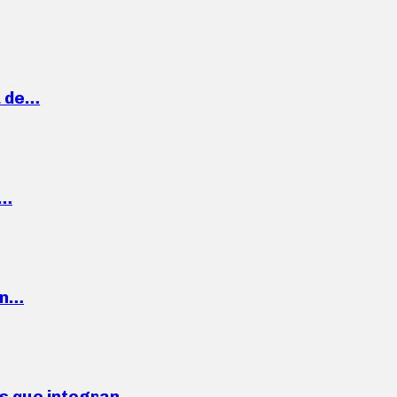
a de…
,…
ón…
ses que integran…