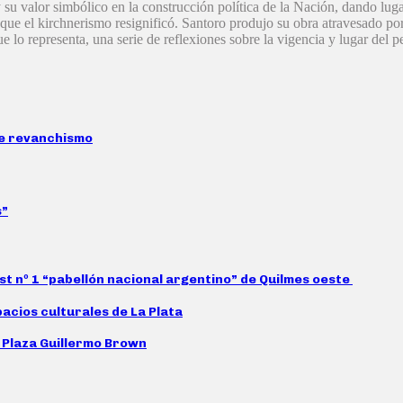
 su valor simbólico en la construcción política de la Nación, dando luga
, que el kirchnerismo resignificó. Santoro produjo su obra atravesado po
que lo representa, una serie de reflexiones sobre la vigencia y lugar del
de revanchismo
s”
st nº 1 “pabellón nacional argentino” de Quilmes oeste
pacios culturales de La Plata
a Plaza Guillermo Brown