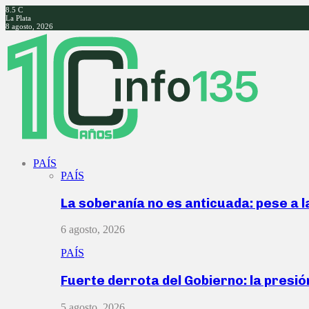
8.5
C
La Plata
8 agosto, 2026
Facebook
Twitter
Instagram
Youtube
PAÍS
PAÍS
La soberanía no es anticuada: pese a 
6 agosto, 2026
PAÍS
Fuerte derrota del Gobierno: la presió
5 agosto, 2026