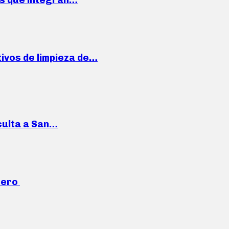
ivos de limpieza de…
culta a San…
mero