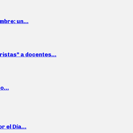
iembre: un…
roristas” a docentes…
cto…
or el Día…