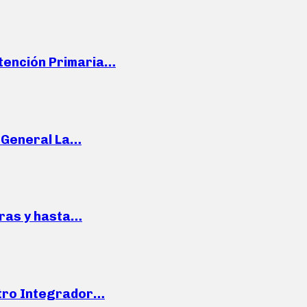
Atención Primaria…
e General La…
pras y hasta…
ntro Integrador…