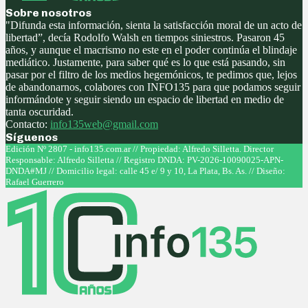
Sobre nosotros
"Difunda esta información, sienta la satisfacción moral de un acto de
libertad”, decía Rodolfo Walsh en tiempos siniestros. Pasaron 45
años, y aunque el macrismo no este en el poder continúa el blindaje
mediático. Justamente, para saber qué es lo que está pasando, sin
pasar por el filtro de los medios hegemónicos, te pedimos que, lejos
de abandonarnos, colabores con INFO135 para que podamos seguir
informándote y seguir siendo un espacio de libertad en medio de
tanta oscuridad.
Contacto:
info135web@gmail.com
Síguenos
Facebook
Twitter
Instagram
Youtube
Edición Nº 2807 - info135.com.ar // Propiedad: Alfredo Silletta. Director
Responsable: Alfredo Silletta // Registro DNDA: PV-2026-10090025-APN-
DNDA#MJ // Domicilio legal: calle 45 e/ 9 y 10, La Plata, Bs. As. // Diseño:
Rafael Guerrero
Facebook
Twitter
Instagram
Youtube