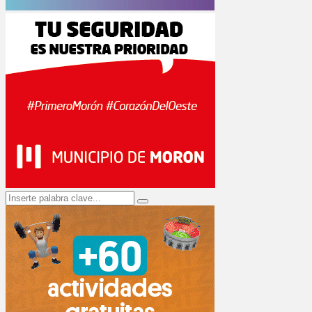
Search
Search
for: