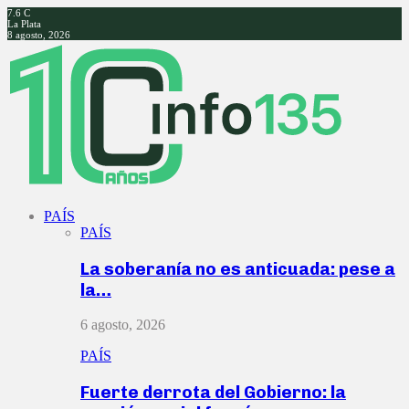
7.6
C
La Plata
8 agosto, 2026
Facebook
Twitter
Instagram
Youtube
PAÍS
PAÍS
La soberanía no es anticuada: pese a
la…
6 agosto, 2026
PAÍS
Fuerte derrota del Gobierno: la