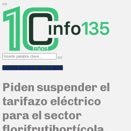
Search
for:
Primary
Menu
Search
Search
for:
LEGISLATURA_NO VA MAS
Piden suspender el
tarifazo eléctrico
para el sector
florifrutihortícola