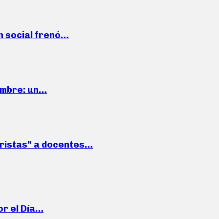
n social frenó…
iembre: un…
roristas” a docentes…
or el Día…