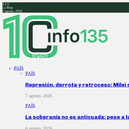
8.2
C
La Plata
8 agosto, 2026
Facebook
Twitter
Instagram
Youtube
PAÍS
PAÍS
Represión, derrota y retroceso: Milei
7 agosto, 2026
PAÍS
La soberanía no es anticuada: pese a 
6 agosto, 2026