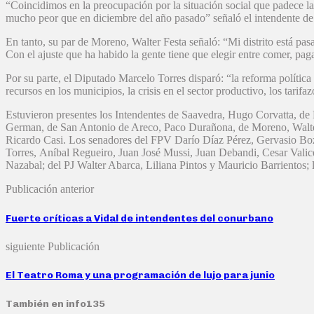
“Coincidimos en la preocupación por la situación social que padece la p
mucho peor que en diciembre del año pasado” señaló el intendente de
En tanto, su par de Moreno, Walter Festa señaló: “Mi distrito está pas
Con el ajuste que ha habido la gente tiene que elegir entre comer, pag
Por su parte, el Diputado Marcelo Torres disparó: “la reforma política 
recursos en los municipios, la crisis en el sector productivo, los tarifa
Estuvieron presentes los Intendentes de Saavedra, Hugo Corvatta, de
German, de San Antonio de Areco, Paco Durañona, de Moreno, Walter 
Ricardo Casi. Los senadores del FPV Darío Díaz Pérez, Gervasio Boz
Torres, Aníbal Regueiro, Juan José Mussi, Juan Debandi, Cesar Vali
Nazabal; del PJ Walter Abarca, Liliana Pintos y Mauricio Barrientos;
Publicación anterior
Fuerte críticas a Vidal de intendentes del conurbano
siguiente Publicación
El Teatro Roma y una programación de lujo para junio
También en info135