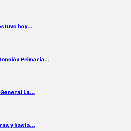
 estuvo hoy…
Atención Primaria…
e General La…
pras y hasta…