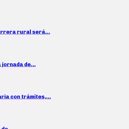
arrera rural será…
a jornada de…
aria con trámites,…
a de…