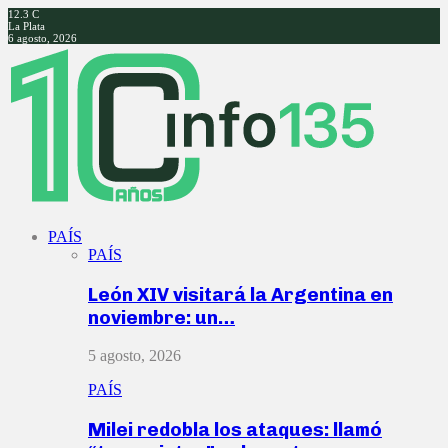
12.3
C
La Plata
6 agosto, 2026
Facebook
Twitter
Instagram
Youtube
PAÍS
PAÍS
León XIV visitará la Argentina en
noviembre: un…
5 agosto, 2026
PAÍS
Milei redobla los ataques: llamó