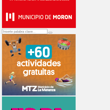
Search
Search
for: