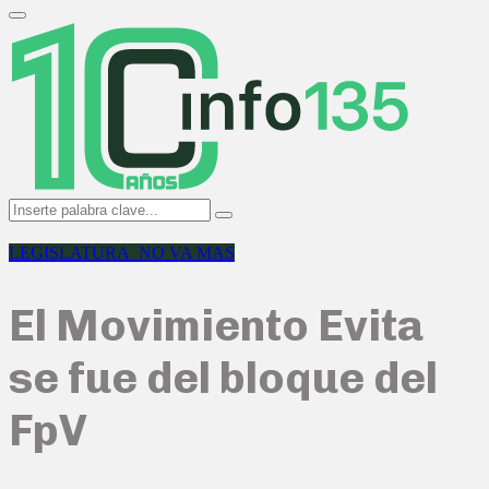
Search
for:
Primary
Menu
Search
Search
for:
LEGISLATURA_NO VA MAS
El Movimiento Evita
se fue del bloque del
FpV