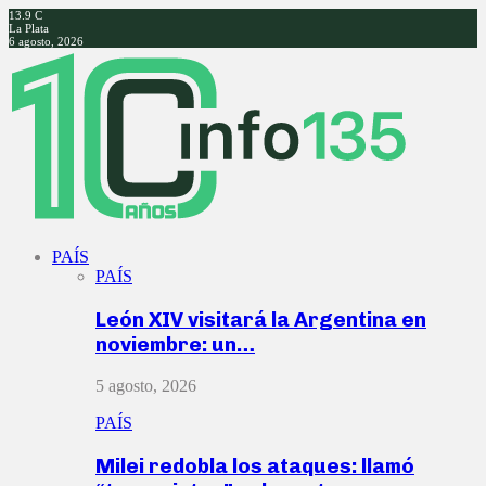
13.9
C
La Plata
6 agosto, 2026
Facebook
Twitter
Instagram
Youtube
PAÍS
PAÍS
León XIV visitará la Argentina en
noviembre: un…
5 agosto, 2026
PAÍS
Milei redobla los ataques: llamó