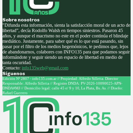
Sobre nosotros
"Difunda esta información, sienta la satisfacción moral de un acto de
libertad”, decía Rodolfo Walsh en tiempos siniestros. Pasaron 45
años, y aunque el macrismo no este en el poder continúa el blindaje
mediático. Justamente, para saber qué es lo que está pasando, sin
pasar por el filtro de los medios hegemónicos, te pedimos que, lejos
de abandonarnos, colabores con INFO135 para que podamos seguir
informándote y seguir siendo un espacio de libertad en medio de
tanta oscuridad.
Contacto:
info135web@gmail.com
Síguenos
Facebook
Twitter
Instagram
Youtube
Edición Nº 2807 - info135.com.ar // Propiedad: Alfredo Silletta. Director
Responsable: Alfredo Silletta // Registro DNDA: PV-2026-10090025-APN-
DNDA#MJ // Domicilio legal: calle 45 e/ 9 y 10, La Plata, Bs. As. // Diseño:
Rafael Guerrero