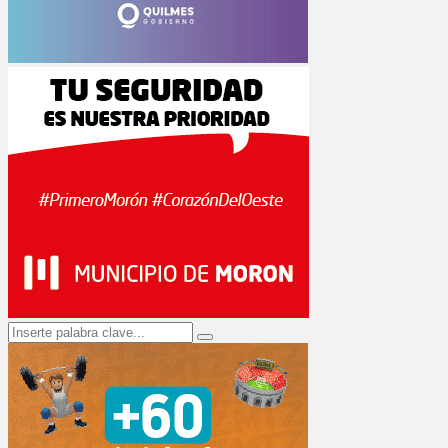
Search
Search
for: