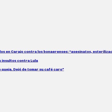
idos en Carajo contra los bonaerenses: “asesinatos, esteriliz
s insultos contra Lula
e queja. Dejó de tomar su café caro”