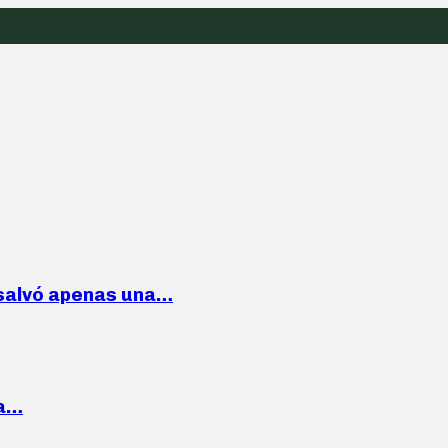
 salvó apenas una…
la…