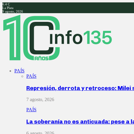
6.4
C
La Plata
9 agosto, 2026
Facebook
Twitter
Instagram
Youtube
PAÍS
PAÍS
Represión, derrota y retroceso: Milei
7 agosto, 2026
PAÍS
La soberanía no es anticuada: pese a 
6 agosto, 2026