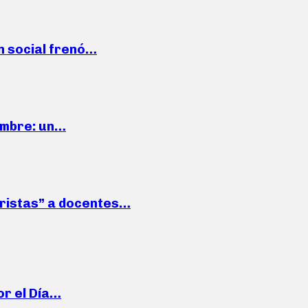
n social frenó…
iembre: un…
roristas” a docentes…
or el Día…