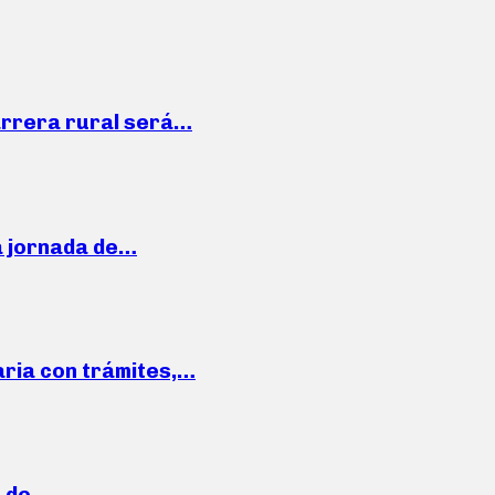
arrera rural será…
a jornada de…
aria con trámites,…
a de…