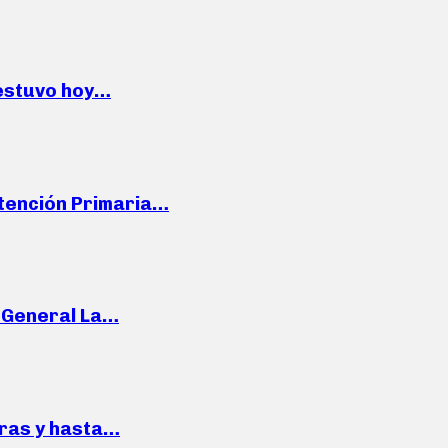
 estuvo hoy…
Atención Primaria…
e General La…
pras y hasta…