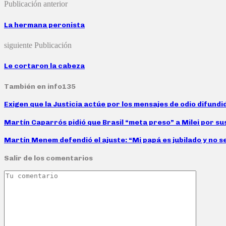
Publicación anterior
La hermana peronista
siguiente Publicación
Le cortaron la cabeza
También en info135
Exigen que la Justicia actúe por los mensajes de odio difund
Martín Caparrós pidió que Brasil “meta preso” a Milei por su
Martín Menem defendió el ajuste: “Mi papá es jubilado y no s
Salir de los comentarios