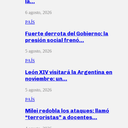
la…
6 agosto, 2026
PAÍS
Fuerte derrota del Gobierno: la
presión social frenó…
5 agosto, 2026
PAÍS
León XIV visitará la Argentina en
noviembre: un…
5 agosto, 2026
PAÍS
Milei redobla los ataques: llamó
“terroristas” a docentes…