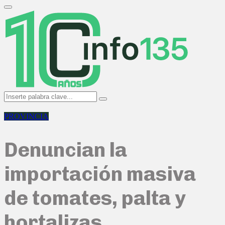
Search
for:
Primary
Menu
Search
Search
for:
PROVINCIA
Denuncian la
importación masiva
de tomates, palta y
hortalizas