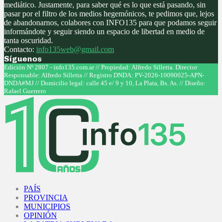
mediático. Justamente, para saber qué es lo que está pasando, sin
pasar por el filtro de los medios hegemónicos, te pedimos que, lejos
de abandonarnos, colabores con INFO135 para que podamos seguir
informándote y seguir siendo un espacio de libertad en medio de
tanta oscuridad.
Contacto:
info135web@gmail.com
Síguenos
Facebook
Twitter
Instagram
Youtube
Edición Nº 2807 - info135.com.ar // Propiedad: Alfredo Silletta. Director
Responsable: Alfredo Silletta // Registro DNDA: PV-2026-10090025-APN-
DNDA#MJ // Domicilio legal: calle 45 e/ 9 y 10, La Plata, Bs. As. // Diseño:
Rafael Guerrero
Facebook
Twitter
Instagram
Youtube
PAÍS
PROVINCIA
MUNICIPIOS
OPINIÓN