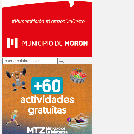
Search
Search
for: