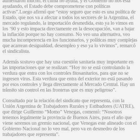
aumentaron mucho, el clima no ayuda, y el Gobierno no nos está
ayudando, el Estado debe comprometerse con políticas
activas”.Luego afirmó que “estoy seguro que esto es una política de
Estado, que nos va a afectar a todos los sectores de la Argentina, el
mercado regulando, la importación desmedida, esto ya lo vimos en
los ‘90 y esto impacta directamente en la desocupación, van a bajar
la inflación porque no hay consumo. No veo una alternativa, veo
mucha incompetencia en los funcionarios, y políticas muy complejas
que acarrean desigualdad, desempleo y eso ya lo vivimos”, remarcó
el sindicalista.
Además sostuvo que hay una cuestión sanitaria muy importante en
las importaciones que se realizan: “Hoy no se está controlando la
verdura que entra con los controles fitosanitarios, para que no se
ingresen virus. Esta verdura que entra del exterior no está pasando
por esos controles y llega directamente al Mercado Central. Hay un
tránsito sin control en las fronteras que es muy peligroso”.
Consultado por la relación del sindicato que representa, con la
Unión Argentina de Trabajadores Rurales y Estibadores (UATRE),
que dirige Guillermo “Momo” Venegas, comentó: “Nosotros
tenemos legalmente la provincia de Buenos Aires, para el año que
viene seremos un gremio nacional, que Venegas este alineado con el
Gobierno Nacional no lo veo mal, pero va en desmedro de los
trabajadores que representa”.