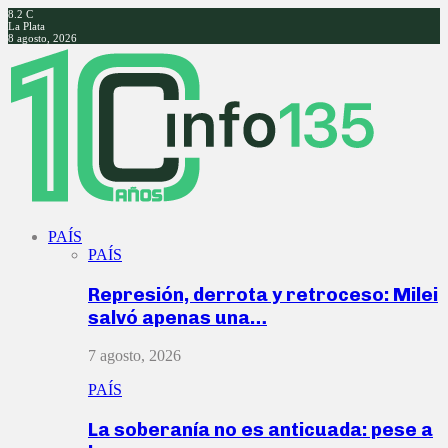
8.2
C
La Plata
8 agosto, 2026
Facebook
Twitter
Instagram
Youtube
PAÍS
PAÍS
Represión, derrota y retroceso: Milei
salvó apenas una…
7 agosto, 2026
PAÍS
La soberanía no es anticuada: pese a