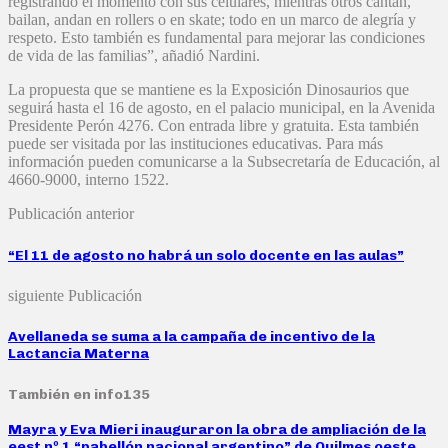
registrando el momento con sus celulares, mientras otros cantan,
bailan, andan en rollers o en skate; todo en un marco de alegría y
respeto. Esto también es fundamental para mejorar las condiciones
de vida de las familias”, añadió Nardini.
La propuesta que se mantiene es la Exposición Dinosaurios que
seguirá hasta el 16 de agosto, en el palacio municipal, en la Avenida
Presidente Perón 4276. Con entrada libre y gratuita. Esta también
puede ser visitada por las instituciones educativas. Para más
información pueden comunicarse a la Subsecretaría de Educación, al
4660-9000, interno 1522.
Publicación anterior
“El 11 de agosto no habrá un solo docente en las aulas”
siguiente Publicación
Avellaneda se suma a la campaña de incentivo de la
Lactancia Materna
También en info135
Mayra y Eva Mieri inauguraron la obra de ampliación de la
eest nº 1 “pabellón nacional argentino” de Quilmes oeste