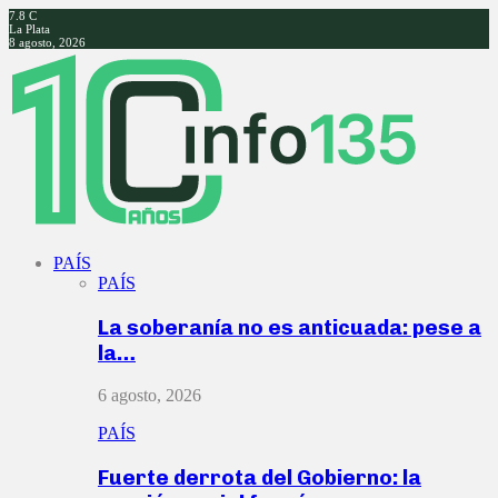
7.8
C
La Plata
8 agosto, 2026
Facebook
Twitter
Instagram
Youtube
PAÍS
PAÍS
La soberanía no es anticuada: pese a
la…
6 agosto, 2026
PAÍS
Fuerte derrota del Gobierno: la