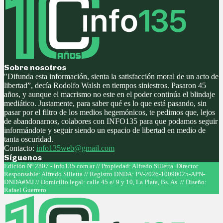
Sobre nosotros
"Difunda esta información, sienta la satisfacción moral de un acto de
libertad”, decía Rodolfo Walsh en tiempos siniestros. Pasaron 45
años, y aunque el macrismo no este en el poder continúa el blindaje
mediático. Justamente, para saber qué es lo que está pasando, sin
pasar por el filtro de los medios hegemónicos, te pedimos que, lejos
de abandonarnos, colabores con INFO135 para que podamos seguir
informándote y seguir siendo un espacio de libertad en medio de
tanta oscuridad.
Contacto:
info135web@gmail.com
Síguenos
Facebook
Twitter
Instagram
Youtube
Edición Nº 2807 - info135.com.ar // Propiedad: Alfredo Silletta. Director
Responsable: Alfredo Silletta // Registro DNDA: PV-2026-10090025-APN-
DNDA#MJ // Domicilio legal: calle 45 e/ 9 y 10, La Plata, Bs. As. // Diseño:
Rafael Guerrero