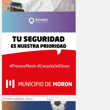
Search
Search
for: