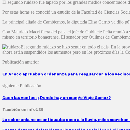
El segundo ruidazo fue tapado por los grandes medios concentrados de 
Por estas horas se conoció un estudio de la Facultad de Ciencias Soci
La principal aliada de Cambiemos, la diputada Elisa Carrió ya dijo pú
Con Mauricio Macri fuera del país, el jefe de Gabinete Peña reunió a 
mismo en territorio bonaerense. El senador por Quilmes de Cambiemos
El segundo ruidazo se hizo sentir en todo el país. En la p
ahora están suspendidos los aumentos pero en los próximos días la Cort
Publicación anterior
En Areco aprueban ordenanza para resguardar a los vecinos
siguiente Publicación
Caen las ventas: ¿Donde hay un mango Viejo Gómez?
También en info135
La soberanía no es anticuada: pese a la lluvia, miles marcha