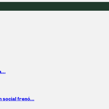
la…
n social frenó…