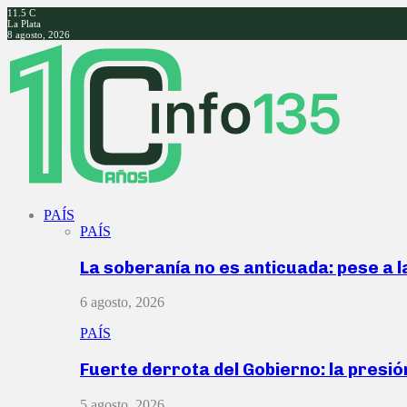
11.5
C
La Plata
8 agosto, 2026
Facebook
Twitter
Instagram
Youtube
PAÍS
PAÍS
La soberanía no es anticuada: pese a 
6 agosto, 2026
PAÍS
Fuerte derrota del Gobierno: la presió
5 agosto, 2026