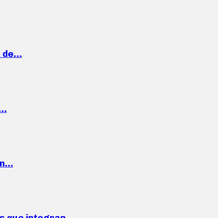
a de…
,…
ón…
ses que integran…