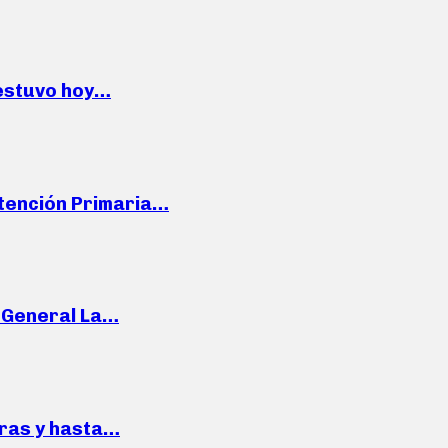
 estuvo hoy…
Atención Primaria…
e General La…
pras y hasta…