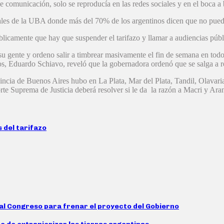
comunicación, solo se reproducía en las redes sociales y en el boca a bo
ales de la UBA donde más del 70% de los argentinos dicen que no pueden
blicamente que hay que suspender el tarifazo y llamar a audiencias públ
su gente y ordeno salir a timbrear masivamente el fin de semana en todo
, Eduardo Schiavo, reveló que la gobernadora ordenó que se salga a r
rovincia de Buenos Aires hubo en La Plata, Mar del Plata, Tandil, Olav
e Suprema de Justicia deberá resolver si le da la razón a Macri y Arang
 del tarifazo
n al Congreso para frenar el proyecto del Gobierno