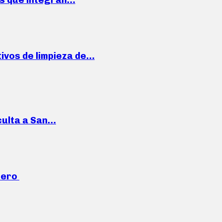
ivos de limpieza de…
culta a San…
mero