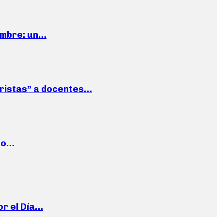
iembre: un…
roristas” a docentes…
cto…
or el Día…