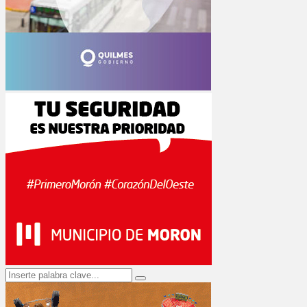
Search
Search
for: