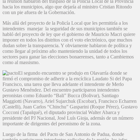
la reunión hablaron del traspaso de la Policía Local de la Provincia
hacia los municipios, algo que dejaría al ministro Cristian Ritondo
con un pie afuera de la Gobernación.
Más allá del proyecto de la Policía Local que les permitiría a los
intendentes manejar la seguridad de sus municipios también se
habló del proyecto de ley que el gobierno de Mauricio Macri quiere
imponer en todos los distritos con el voto electrónico, que muchos
dudan sobre la transparencia. Y obviamente hablaron de política y
como llegar al próximo año manteniendo la unidad de todos los
sectores para ganar las elecciones bonaerenses, tanto a Cambiemos
como al massismo.
El segundo encuentro se produjo en Olavarría donde se
firmó el compromiso de adherir a la encíclica Laudato Si del Papa
Francisco, una tarea que lleva adelante el intendente de Merlo
Gustavo Menéndez. Del encuentro participaron intendentes
peronistas como Eduardo “Bali” Bucca (Bolivar), Santiago
Maggiotti (Navarro), Ariel Sujarchuk (Escobar), Francisco Echarren
(Castelli), Juan Carlos “Chinchu” Gasparini (Roque Pérez), Gustavo
Cocconi (Tapalqué), el diputado provincial Walter Abarca y
presidente del PJ Nacional, José Luís Gioja, además de un número
importante de dirigentes del peronismo de la zona.
Luego de la firma del Pacto de San Antonio de Padua, donde
también participaron intendentes radicales de la región, los jefes