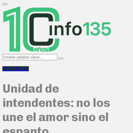
Search
for:
Primary
Menu
Search
Search
for:
PROVINCIA
Unidad de
intendentes: no los
une el amor sino el
espanto