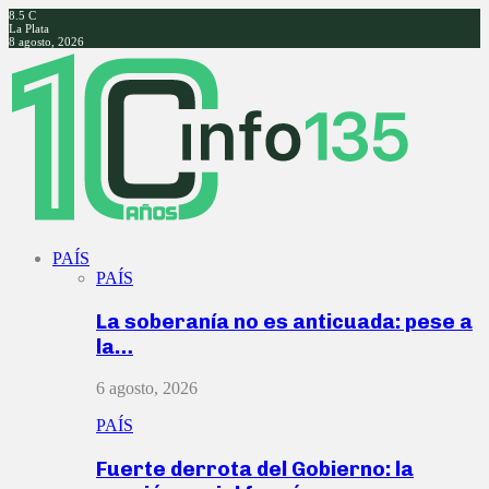
8.5
C
La Plata
8 agosto, 2026
Facebook
Twitter
Instagram
Youtube
PAÍS
PAÍS
La soberanía no es anticuada: pese a
la…
6 agosto, 2026
PAÍS
Fuerte derrota del Gobierno: la