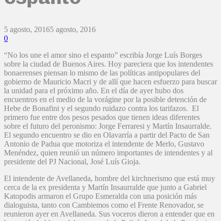
5 agosto, 2016
5 agosto, 2016
0
“No los une el amor sino el espanto” escribía Jorge Luís Borges
sobre la ciudad de Buenos Aires. Hoy pareciera que los intendentes
bonaerenses piensan lo mismo de las políticas antipopulares del
gobierno de Mauricio Macri y de allí que hacen esfuerzo para buscar
la unidad para el próximo año. En el día de ayer hubo dos
encuentros en el medio de la vorágine por la posible detención de
Hebe de Bonafini y el segundo ruidazo contra los tarifazos. El
primero fue entre dos pesos pesados que tienen ideas diferentes
sobre el futuro del peronismo: Jorge Ferraresi y Martín Insaurralde.
El segundo encuentro se dio en Olavarría a partir del Pacto de San
Antonio de Padua que motoriza el intendente de Merlo, Gustavo
Menéndez, quien reunió un número importantes de intendentes y al
presidente del PJ Nacional, José Luís Gioja.
El intendente de Avellaneda, hombre del kirchnerismo que está muy
cerca de la ex presidenta y Martín Insaurralde que junto a Gabriel
Katopodis armaron el Grupo Esmeralda con una posición más
dialoguista, tanto con Cambiemos como el Frente Renovador, se
reunieron ayer en Avellaneda. Sus voceros dieron a entender que en