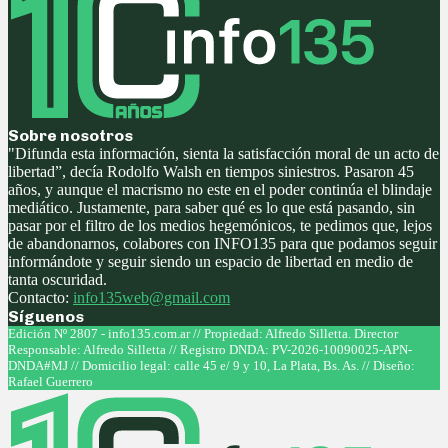
Sobre nosotros
"Difunda esta información, sienta la satisfacción moral de un acto de
libertad”, decía Rodolfo Walsh en tiempos siniestros. Pasaron 45
años, y aunque el macrismo no este en el poder continúa el blindaje
mediático. Justamente, para saber qué es lo que está pasando, sin
pasar por el filtro de los medios hegemónicos, te pedimos que, lejos
de abandonarnos, colabores con INFO135 para que podamos seguir
informándote y seguir siendo un espacio de libertad en medio de
tanta oscuridad.
Contacto:
info135web@gmail.com
Síguenos
Facebook
Twitter
Instagram
Youtube
Edición Nº 2807 - info135.com.ar // Propiedad: Alfredo Silletta. Director
Responsable: Alfredo Silletta // Registro DNDA: PV-2026-10090025-APN-
DNDA#MJ // Domicilio legal: calle 45 e/ 9 y 10, La Plata, Bs. As. // Diseño:
Rafael Guerrero