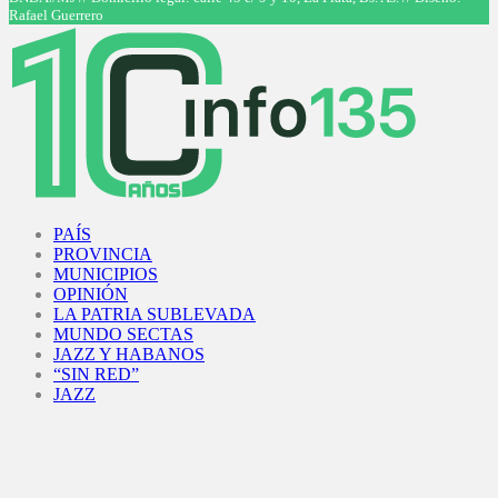
Rafael Guerrero
Facebook
Twitter
Instagram
Youtube
PAÍS
PROVINCIA
MUNICIPIOS
OPINIÓN
LA PATRIA SUBLEVADA
MUNDO SECTAS
JAZZ Y HABANOS
“SIN RED”
JAZZ