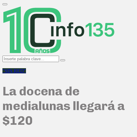
Search
for:
Primary
Menu
Search
Search
for:
"SIN RED"
La docena de
medialunas llegará a
$120