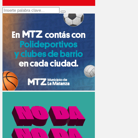
Search
Search
for: