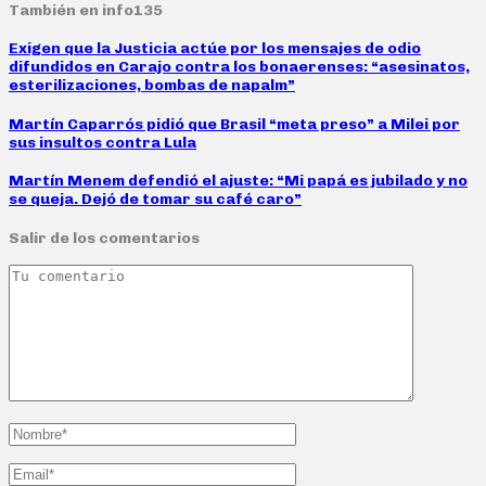
También en info135
Exigen que la Justicia actúe por los mensajes de odio
difundidos en Carajo contra los bonaerenses: “asesinatos,
esterilizaciones, bombas de napalm”
Martín Caparrós pidió que Brasil “meta preso” a Milei por
sus insultos contra Lula
Martín Menem defendió el ajuste: “Mi papá es jubilado y no
se queja. Dejó de tomar su café caro”
Salir de los comentarios