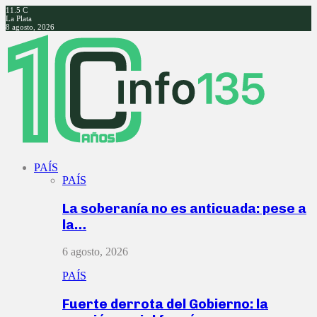
11.5
C
La Plata
8 agosto, 2026
Facebook
Twitter
Instagram
Youtube
PAÍS
PAÍS
La soberanía no es anticuada: pese a
la…
6 agosto, 2026
PAÍS
Fuerte derrota del Gobierno: la