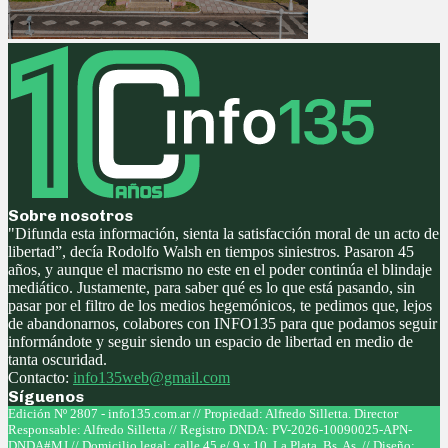
Sobre nosotros
"Difunda esta información, sienta la satisfacción moral de un acto de
libertad”, decía Rodolfo Walsh en tiempos siniestros. Pasaron 45
años, y aunque el macrismo no este en el poder continúa el blindaje
mediático. Justamente, para saber qué es lo que está pasando, sin
pasar por el filtro de los medios hegemónicos, te pedimos que, lejos
de abandonarnos, colabores con INFO135 para que podamos seguir
informándote y seguir siendo un espacio de libertad en medio de
tanta oscuridad.
Contacto:
info135web@gmail.com
Síguenos
Facebook
Twitter
Instagram
Youtube
Edición Nº 2807 - info135.com.ar // Propiedad: Alfredo Silletta. Director
Responsable: Alfredo Silletta // Registro DNDA: PV-2026-10090025-APN-
DNDA#MJ // Domicilio legal: calle 45 e/ 9 y 10, La Plata, Bs. As. // Diseño: