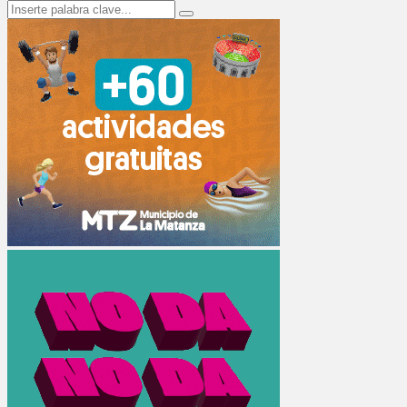
Search
Search
for: