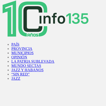
Facebook
Twitter
Instagram
Youtube
PAÍS
PROVINCIA
MUNICIPIOS
OPINIÓN
LA PATRIA SUBLEVADA
MUNDO SECTAS
JAZZ Y HABANOS
“SIN RED”
JAZZ