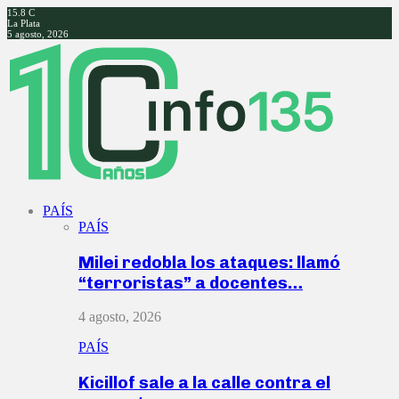
15.8
C
La Plata
5 agosto, 2026
Facebook
Twitter
Instagram
Youtube
PAÍS
PAÍS
Milei redobla los ataques: llamó
“terroristas” a docentes…
4 agosto, 2026
PAÍS
Kicillof sale a la calle contra el