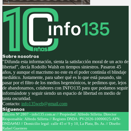
Sobre nosotros
"Difunda esta información, sienta la satisfacción moral de un acto de
libertad”, decía Rodolfo Walsh en tiempos siniestros. Pasaron 45
años, y aunque el macrismo no este en el poder continúa el blindaje
mediático. Justamente, para saber qué es lo que está pasando, sin
pasar por el filtro de los medios hegemónicos, te pedimos que, lejos
de abandonarnos, colabores con INFO135 para que podamos seguir
informándote y seguir siendo un espacio de libertad en medio de
tanta oscuridad.
Contacto:
info135web@gmail.com
Síguenos
Facebook
Twitter
Instagram
Youtube
Edición Nº 2807 - info135.com.ar // Propiedad: Alfredo Silletta. Director
Responsable: Alfredo Silletta // Registro DNDA: PV-2026-10090025-APN-
DNDA#MJ // Domicilio legal: calle 45 e/ 9 y 10, La Plata, Bs. As. // Diseño:
Rafael Guerrero