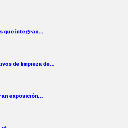
ses que integran…
ivos de limpieza de…
ran exposición…
n el…