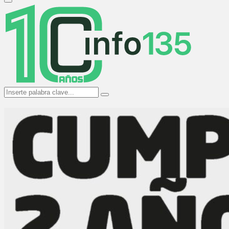
Primary
Menu
Search
Search
for: