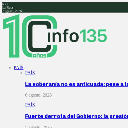
6.2
C
La Plata
7 agosto, 2026
Facebook
Twitter
Instagram
Youtube
PAÍS
PAÍS
La soberanía no es anticuada: pese a 
6 agosto, 2026
PAÍS
Fuerte derrota del Gobierno: la presió
5 agosto, 2026