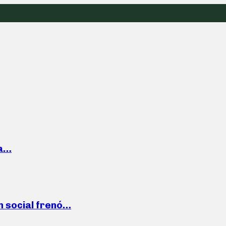
la…
n social frenó…