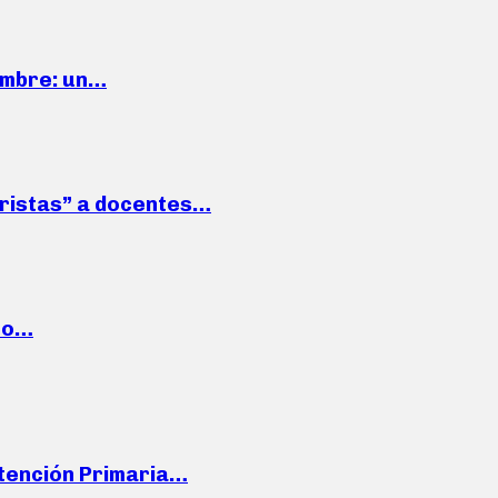
iembre: un…
roristas” a docentes…
cto…
Atención Primaria…