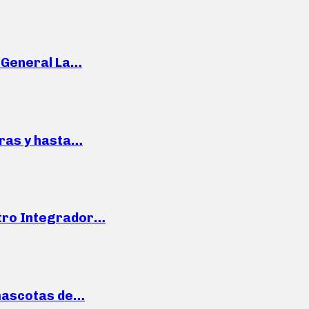
e General La…
pras y hasta…
ntro Integrador…
mascotas de…