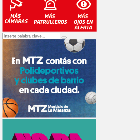
Search
Search
for: