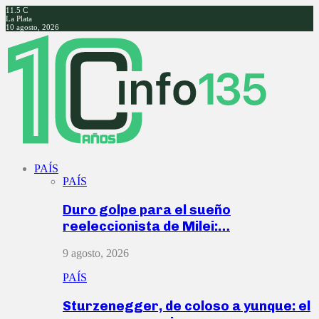
11.5
C
La Plata
10 agosto, 2026
Facebook
Twitter
Instagram
Youtube
PAÍS
PAÍS
Duro golpe para el sueño
reeleccionista de Milei:…
9 agosto, 2026
PAÍS
Sturzenegger, de coloso a yunque: el