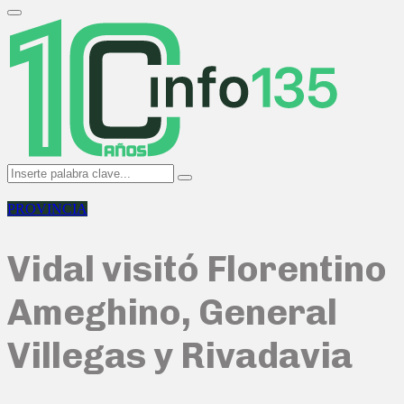
Search
for:
Primary
Menu
Search
Search
for:
PROVINCIA
Vidal visitó Florentino
Ameghino, General
Villegas y Rivadavia