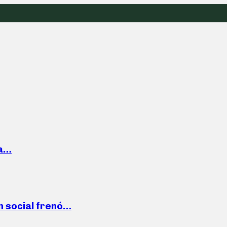
la…
n social frenó…