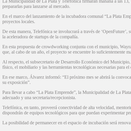
La Municipalidad de La Plata y Telefónica firmarán mañana a las 13, 
prepararlas para lanzarse al mercado.
En el marco del lanzamiento de la incubadora comunal “La Plata Emp
proyectos locales.
De esta manera, Telefónica se involucrará a través de ‘OpenFuture’, 
la aceleradora de startups de la compañía.
En esta propuesta de crowdworking conjunta con el municipio, Wayra –c
que, al cabo de un año, el proyecto se encuentre lo suficientemente m
Al respecto, el subsecretario de Desarrollo Económico del Municipio,
físico, el mobiliario y las herramientas tecnológicas necesarias para el
En ese marco, Álvarez informó: “El próximo mes se abrirá la convocator
su exposición”.
Para llevar a cabo “La Plata Emprende”, la Municipalidad de La Plat
adecuado y una secretaria/recepcionista.
Telefónica, en tanto, proveerá conectividad de alta velocidad, mentor
dispondrán de equipos tecnológicos para que puedan experimentar pru
La posibilidad de permanecer en el espacio de incubación será renovab