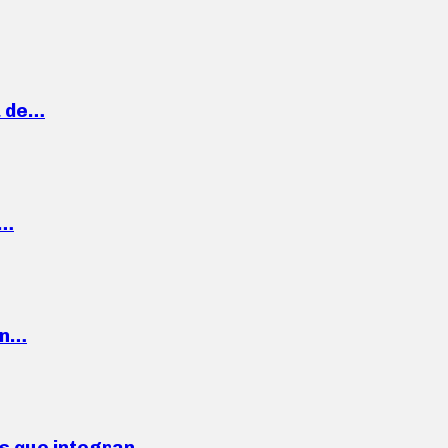
a de…
,…
ón…
ses que integran…