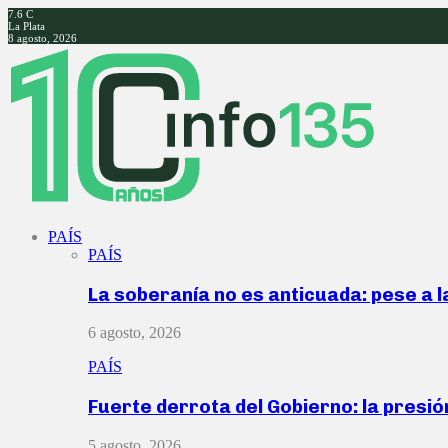
7.6
C
La Plata
8 agosto, 2026
Facebook
Twitter
Instagram
Youtube
PAÍS
PAÍS
La soberanía no es anticuada: pese a 
6 agosto, 2026
PAÍS
Fuerte derrota del Gobierno: la presió
5 agosto, 2026