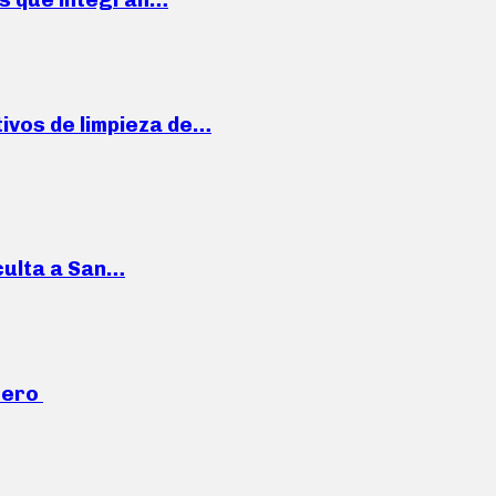
ivos de limpieza de…
culta a San…
mero