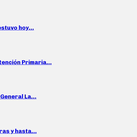
 estuvo hoy…
Atención Primaria…
e General La…
pras y hasta…