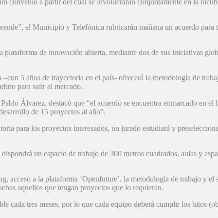
un convenio a partir del cual se involucrarán conjuntamente en la incub
rende”, el Municipio y Telefónica rubricarán mañana un acuerdo para
su plataforma de innovación abierta, mediante dos de sus iniciativas g
on 5 años de trayectoria en el país- ofrecerá la metodología de trabajo
aduro para salir al mercado.
 Pablo Álvarez, destacó que “el acuerdo se encuentra enmarcado en el l
 desarrollo de 15 proyectos al año”.
ia para los proyectos interesados, un jurado estudiará y preseleccionará
a dispondrá un espacio de trabajo de 300 metros cuadrados, aulas y es
ing, acceso a la plataforma ‘Openfuture’, la metodología de trabajo y el
ebas aquellos que tengan proyectos que lo requieran.
le cada tres meses, por lo que cada equipo deberá cumplir los hitos (ob