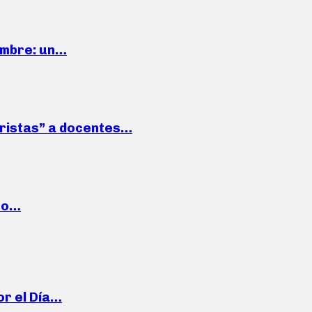
iembre: un…
roristas” a docentes…
cto…
or el Día…