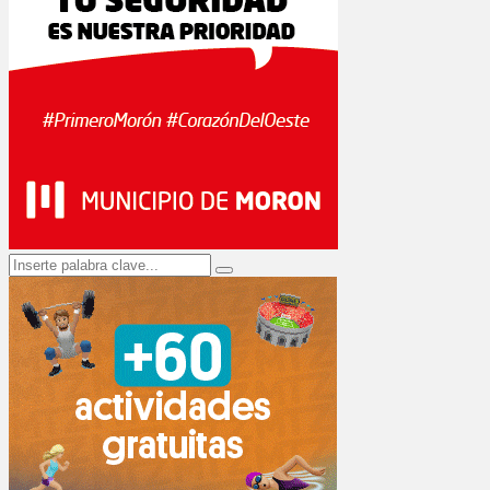
Search
Search
for: