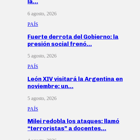
la…
6 agosto, 2026
PAÍS
Fuerte derrota del Gobierno: la
presión social frenó…
5 agosto, 2026
PAÍS
León XIV visitará la Argentina en
noviembre: un…
5 agosto, 2026
PAÍS
Milei redobla los ataques: llamó
“terroristas” a docentes…