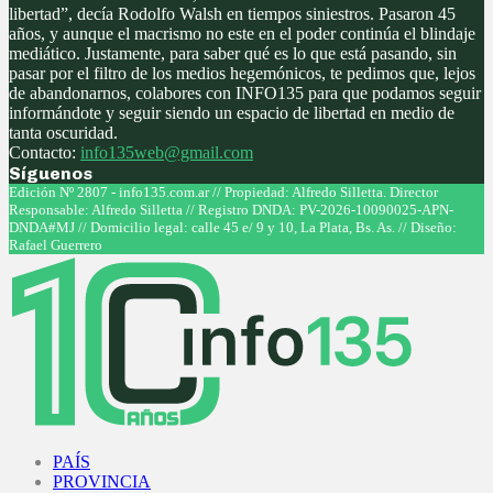
libertad”, decía Rodolfo Walsh en tiempos siniestros. Pasaron 45
años, y aunque el macrismo no este en el poder continúa el blindaje
mediático. Justamente, para saber qué es lo que está pasando, sin
pasar por el filtro de los medios hegemónicos, te pedimos que, lejos
de abandonarnos, colabores con INFO135 para que podamos seguir
informándote y seguir siendo un espacio de libertad en medio de
tanta oscuridad.
Contacto:
info135web@gmail.com
Síguenos
Facebook
Twitter
Instagram
Youtube
Edición Nº 2807 - info135.com.ar // Propiedad: Alfredo Silletta. Director
Responsable: Alfredo Silletta // Registro DNDA: PV-2026-10090025-APN-
DNDA#MJ // Domicilio legal: calle 45 e/ 9 y 10, La Plata, Bs. As. // Diseño:
Rafael Guerrero
Facebook
Twitter
Instagram
Youtube
PAÍS
PROVINCIA