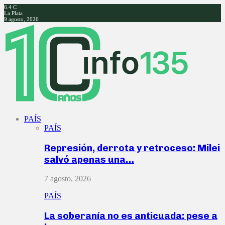
6.4
C
La Plata
9 agosto, 2026
Facebook
Twitter
Instagram
Youtube
PAÍS
PAÍS
Represión, derrota y retroceso: Milei
salvó apenas una…
7 agosto, 2026
PAÍS
La soberanía no es anticuada: pese a