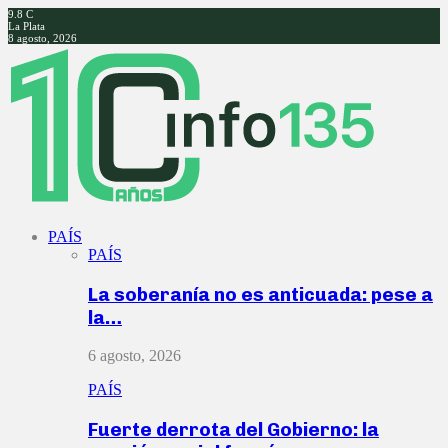
9.8
C
La Plata
8 agosto, 2026
Facebook
Twitter
Instagram
Youtube
PAÍS
PAÍS
La soberanía no es anticuada: pese a
la…
6 agosto, 2026
PAÍS
Fuerte derrota del Gobierno: la