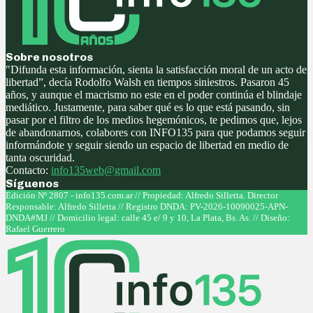
Sobre nosotros
"Difunda esta información, sienta la satisfacción moral de un acto de
libertad”, decía Rodolfo Walsh en tiempos siniestros. Pasaron 45
años, y aunque el macrismo no este en el poder continúa el blindaje
mediático. Justamente, para saber qué es lo que está pasando, sin
pasar por el filtro de los medios hegemónicos, te pedimos que, lejos
de abandonarnos, colabores con INFO135 para que podamos seguir
informándote y seguir siendo un espacio de libertad en medio de
tanta oscuridad.
Contacto:
info135web@gmail.com
Síguenos
Facebook
Twitter
Instagram
Youtube
Edición Nº 2807 - info135.com.ar // Propiedad: Alfredo Silletta. Director
Responsable: Alfredo Silletta // Registro DNDA: PV-2026-10090025-APN-
DNDA#MJ // Domicilio legal: calle 45 e/ 9 y 10, La Plata, Bs. As. // Diseño:
Rafael Guerrero