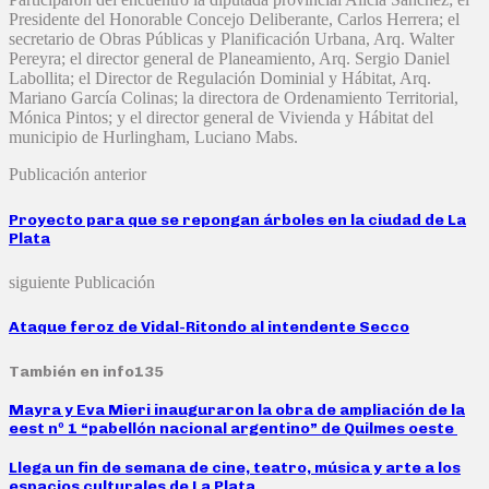
Presidente del Honorable Concejo Deliberante, Carlos Herrera; el
secretario de Obras Públicas y Planificación Urbana, Arq. Walter
Pereyra; el director general de Planeamiento, Arq. Sergio Daniel
Labollita; el Director de Regulación Dominial y Hábitat, Arq.
Mariano García Colinas; la directora de Ordenamiento Territorial,
Mónica Pintos; y el director general de Vivienda y Hábitat del
municipio de Hurlingham, Luciano Mabs.
Publicación anterior
Proyecto para que se repongan árboles en la ciudad de La
Plata
siguiente Publicación
Ataque feroz de Vidal-Ritondo al intendente Secco
También en info135
Mayra y Eva Mieri inauguraron la obra de ampliación de la
eest nº 1 “pabellón nacional argentino” de Quilmes oeste
Llega un fin de semana de cine, teatro, música y arte a los
espacios culturales de La Plata