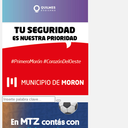
Search
Search
for: