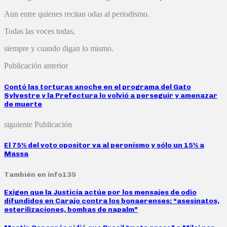
Aun entre quienes recitan odas al periodismo.
Todas las voces todas,
siempre y cuando digan lo mismo.
Publicación anterior
Contó las torturas anoche en el programa del Gato
Sylvestre y la Prefectura lo volvió a perseguir y amenazar
de muerte
siguiente Publicación
El 75% del voto opositor va al peronismo y sólo un 15% a
Massa
También en info135
Exigen que la Justicia actúe por los mensajes de odio
difundidos en Carajo contra los bonaerenses: “asesinatos,
esterilizaciones, bombas de napalm”