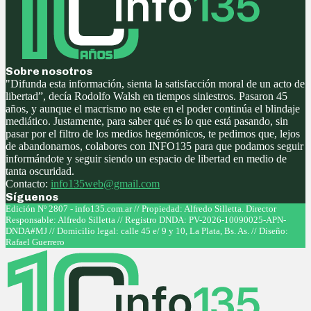
Sobre nosotros
"Difunda esta información, sienta la satisfacción moral de un acto de
libertad”, decía Rodolfo Walsh en tiempos siniestros. Pasaron 45
años, y aunque el macrismo no este en el poder continúa el blindaje
mediático. Justamente, para saber qué es lo que está pasando, sin
pasar por el filtro de los medios hegemónicos, te pedimos que, lejos
de abandonarnos, colabores con INFO135 para que podamos seguir
informándote y seguir siendo un espacio de libertad en medio de
tanta oscuridad.
Contacto:
info135web@gmail.com
Síguenos
Facebook
Twitter
Instagram
Youtube
Edición Nº 2807 - info135.com.ar // Propiedad: Alfredo Silletta. Director
Responsable: Alfredo Silletta // Registro DNDA: PV-2026-10090025-APN-
DNDA#MJ // Domicilio legal: calle 45 e/ 9 y 10, La Plata, Bs. As. // Diseño:
Rafael Guerrero