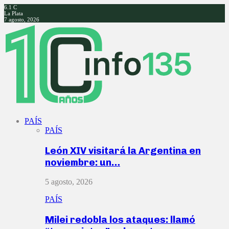
6.1
C
La Plata
7 agosto, 2026
Facebook
Twitter
Instagram
Youtube
PAÍS
PAÍS
León XIV visitará la Argentina en
noviembre: un…
5 agosto, 2026
PAÍS
Milei redobla los ataques: llamó