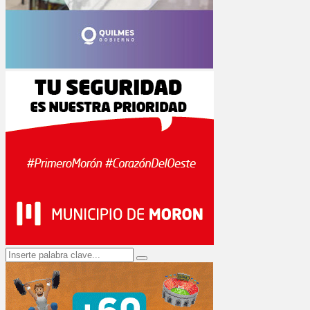
Search
Search
for: