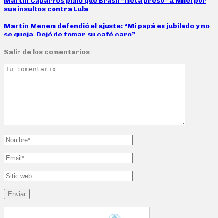
Martín Caparrós pidió que Brasil “meta preso” a Milei por
sus insultos contra Lula
Martín Menem defendió el ajuste: “Mi papá es jubilado y no
se queja. Dejó de tomar su café caro”
Salir de los comentarios