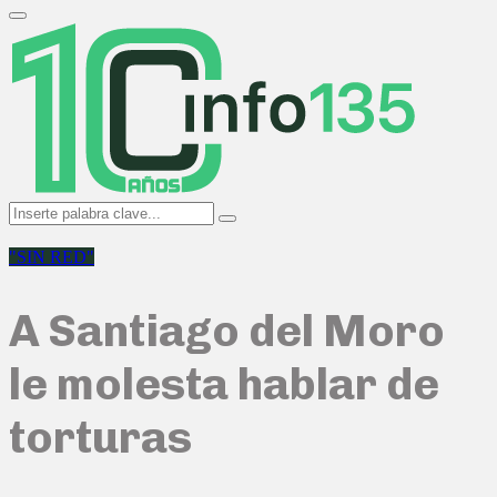
Search
for:
Primary
Menu
Search
Search
for:
"SIN RED"
A Santiago del Moro
le molesta hablar de
torturas