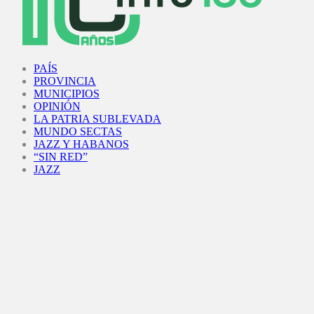
Facebook
Twitter
Instagram
Youtube
PAÍS
PROVINCIA
MUNICIPIOS
OPINIÓN
LA PATRIA SUBLEVADA
MUNDO SECTAS
JAZZ Y HABANOS
“SIN RED”
JAZZ