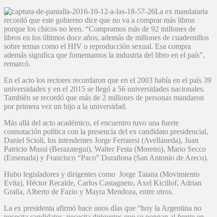
La ex mandataria
recordó que este gobierno dice que no va a comprar más libros
porque los chicos no leen. “Compramos más de 92 millones de
libros en los últimos doce años, además de millones de cuadernillos
sobre temas como el HIV o reproducción sexual. Esa compra
además significa que fomentamos la industria del libro en el país”,
remarcó.
En el acto los rectores recordaron que en el 2003 había en el país 39
universidades y en el 2015 se llegó a 56 universidades nacionales.
También se recordó que más de 2 millones de personas mandaron
por primera vez un hijo a la universidad.
Más allá del acto académico, el encuentro tuvo una fuerte
connotación política con la presencia del ex candidato presidencial,
Daniel Scioli, los intendentes Jorge Ferraresi (Avellaneda), Juan
Patricio Mussi (Berazategui), Walter Festa (Moreno), Mario Secco
(Ensenada) y Francisco “Paco” Durañona (San Antonio de Areco).
Hubo legisladores y dirigentes como Jorge Taiana (Movimiento
Evita), Héctor Recalde, Carlos Castagneto, Axel Kicillof, Adrian
Graña, Alberto de Fazio y Mayra Mendoza, entre otros.
La ex presidenta afirmó hace unos días que “hoy la Argentina no
necesita candidatos, necesita dirigentes que se pongan al frente en