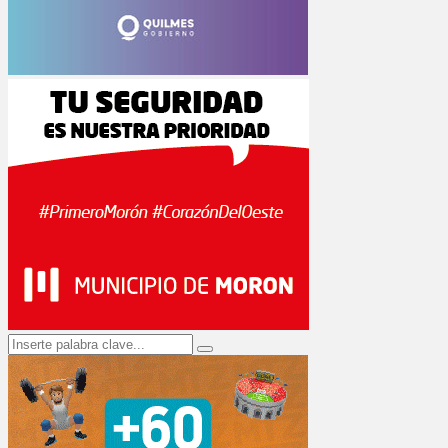
Search
Search
for: