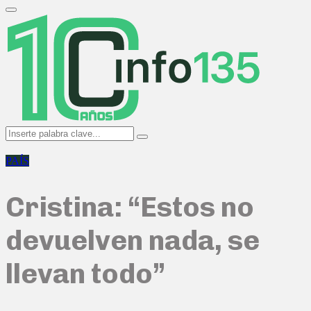
Search
for:
Primary
Menu
Search
Search
for:
PAÍS
Cristina: “Estos no
devuelven nada, se
llevan todo”