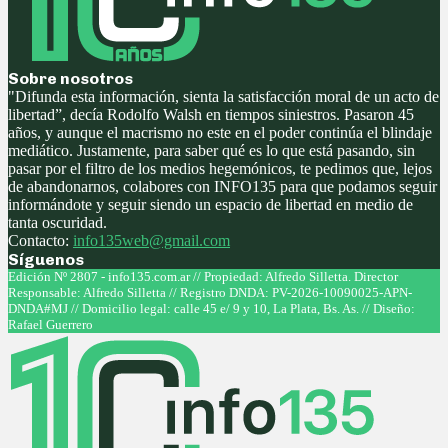
Sobre nosotros
"Difunda esta información, sienta la satisfacción moral de un acto de
libertad”, decía Rodolfo Walsh en tiempos siniestros. Pasaron 45
años, y aunque el macrismo no este en el poder continúa el blindaje
mediático. Justamente, para saber qué es lo que está pasando, sin
pasar por el filtro de los medios hegemónicos, te pedimos que, lejos
de abandonarnos, colabores con INFO135 para que podamos seguir
informándote y seguir siendo un espacio de libertad en medio de
tanta oscuridad.
Contacto:
info135web@gmail.com
Síguenos
Facebook
Twitter
Instagram
Youtube
Edición Nº 2807 - info135.com.ar // Propiedad: Alfredo Silletta. Director
Responsable: Alfredo Silletta // Registro DNDA: PV-2026-10090025-APN-
DNDA#MJ // Domicilio legal: calle 45 e/ 9 y 10, La Plata, Bs. As. // Diseño:
Rafael Guerrero