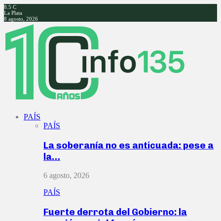
8.5
C
La Plata
8 agosto, 2026
Facebook
Twitter
Instagram
Youtube
PAÍS
PAÍS
La soberanía no es anticuada: pese a
la…
6 agosto, 2026
PAÍS
Fuerte derrota del Gobierno: la