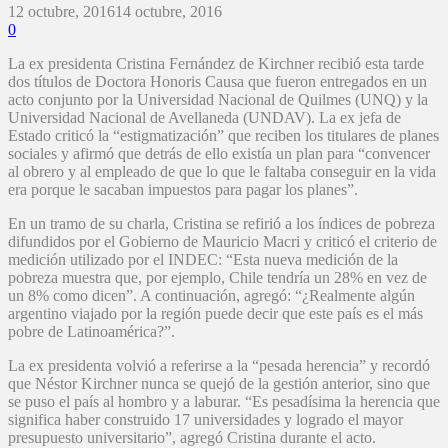
12 octubre, 2016
14 octubre, 2016
0
La ex presidenta Cristina Fernández de Kirchner recibió esta tarde
dos títulos de Doctora Honoris Causa que fueron entregados en un
acto conjunto por la Universidad Nacional de Quilmes (UNQ) y la
Universidad Nacional de Avellaneda (UNDAV). La ex jefa de
Estado criticó la “estigmatización” que reciben los titulares de planes
sociales y afirmó que detrás de ello existía un plan para “convencer
al obrero y al empleado de que lo que le faltaba conseguir en la vida
era porque le sacaban impuestos para pagar los planes”.
En un tramo de su charla, Cristina se refirió a los índices de pobreza
difundidos por el Gobierno de Mauricio Macri y criticó el criterio de
medición utilizado por el INDEC: “Esta nueva medición de la
pobreza muestra que, por ejemplo, Chile tendría un 28% en vez de
un 8% como dicen”. A continuación, agregó: “¿Realmente algún
argentino viajado por la región puede decir que este país es el más
pobre de Latinoamérica?”.
La ex presidenta volvió a referirse a la “pesada herencia” y recordó
que Néstor Kirchner nunca se quejó de la gestión anterior, sino que
se puso el país al hombro y a laburar. “Es pesadísima la herencia que
significa haber construido 17 universidades y logrado el mayor
presupuesto universitario”, agregó Cristina durante el acto.