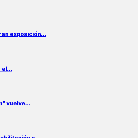
ran exposición…
n el…
wn” vuelve…
habilitación a…