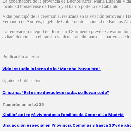
La gobernadora de la provincia de Buenos Aires, María Eugenia Vidal,
localidad bonaerense de Haedo y el barrio porteño de Caballito.
Vidal participó de la ceremonia, realizada en la estación ferroviaria H
Fernando de Andreis; el jefe de Gobierno de la ciudad de Buenos Air
La renovación integral del ferrocarril Sarmiento prevé excavar un túne
evitará demoras en el tránsito vehicular al eliminarse las barreras de lo
Publicación anterior
Vidal estudia la letra de la “Marcha Peronista”
siguiente Publicación
Cristina: “Estos no devuelven nada, se llevan todo”
También en info135
Kicillof entregó viviendas a familias de General La Madrid
Una acción especial en Provincia Compras y hasta 30% de aho