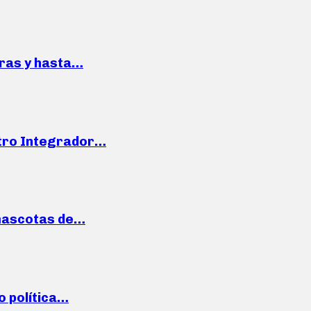
pras y hasta…
ntro Integrador…
mascotas de…
o política…