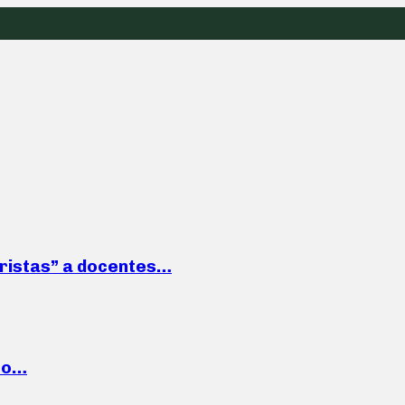
roristas” a docentes…
cto…