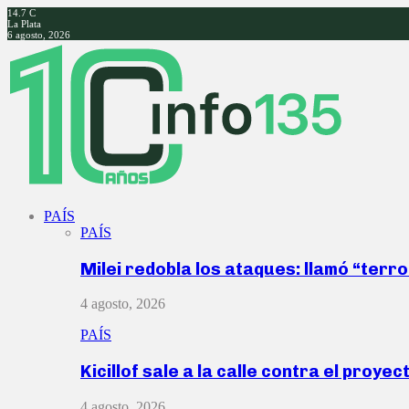
14.7
C
La Plata
6 agosto, 2026
Facebook
Twitter
Instagram
Youtube
PAÍS
PAÍS
Milei redobla los ataques: llamó “ter
4 agosto, 2026
PAÍS
Kicillof sale a la calle contra el proye
4 agosto, 2026