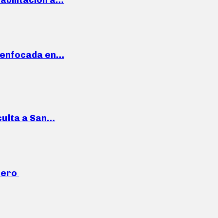
a enfocada en…
culta a San…
mero