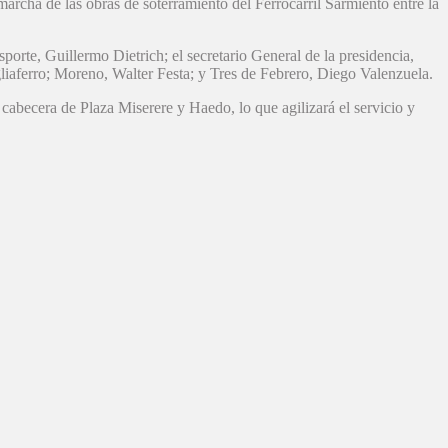
rcha de las obras de soterramiento del Ferrocarril Sarmiento entre la
sporte, Guillermo Dietrich; el secretario General de la presidencia,
iaferro; Moreno, Walter Festa; y Tres de Febrero, Diego Valenzuela.
 cabecera de Plaza Miserere y Haedo, lo que agilizará el servicio y