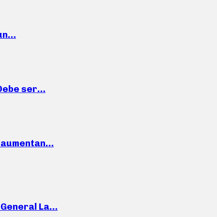
 un…
“Debe ser…
o: aumentan…
e General La…